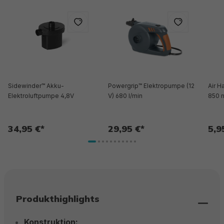
Sidewinder™ Akku-
Powergrip™ Elektropumpe (12
Air 
Elektroluftpumpe 4,8V
V) 680 l/min
850 
34,95 €*
29,95 €*
5,9
Produkthighlights
Konstruktion: