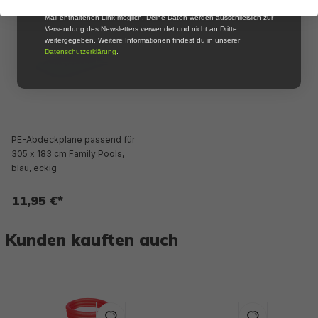
informiert zu werden. Die Abmeldung ist jederzeit über den in jeder E-
Mail enthaltenen Link möglich. Deine Daten werden ausschließlich zur
Versendung des Newsletters verwendet und nicht an Dritte
weitergegeben. Weitere Informationen findest du in unserer
Datenschutzerklärung
.
PE-Abdeckplane passend für
305 x 183 cm Family Pools,
blau, eckig
11,95 €*
Kunden kauften auch