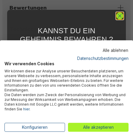
Bewertungen
Technische Daten
KANNST DU EIN
GEHEIMNIS BEWAHREN ?
WIR NICHT !
Downloads
Alle ablehnen
5 % RABATT
FÜR DICH
Datenschutzbestimmungen
Wir verwenden Cookies
Abonniere jetzt unseren kostenlosen
Warnhinweise
Wir können diese zur Analyse unserer Besucherdaten platzieren, um
Newsletter, verpasse keine Neuigkeiten und
unsere Webseite zu verbessern, personalisierte Inhalte anzuzeigen
Aktionen mehr und sichere Dir 5 %
und Ihnen ein großartiges Webseiten-Erlebnis zu bieten. Für weitere
Willkommensrabatt auf nicht reduzierte Ware
Informationen zu den von uns verwendeten Cookies öffnen Sie die
bei Deiner ersten Bestellung !*
Einstellungen.
Herstellerinformation
Die Daten werden zum Zweck der Personalisierung von Werbung und
Email
zur Messung der Wirksamkeit von Werbekampagnen erhoben. Die
Daten können mit Google LLC geteilt werden, weitere Informationen
finden Sie
hier
.
Anmelden
Ähnliche Produkte
*Mit der Anmeldung zum Newsletter stimmst du zu, regelmäßig per E-
Konfigurieren
Alle akzeptieren
Mail über aktuelle Angebote, Aktionen und Produktneuheiten