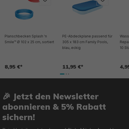
Planschbecken Splash 'n
PE-Abdeckplane passend für
Wass
Smile™ Ø 102 x 25 cm, sortiert
305 x 183 cm Family Pools,
Repar
blau, eckig
10 St
8,95 €*
11,95 €*
4,9
🎉 Jetzt den Newsletter
abonnieren & 5% Rabatt
sichern!