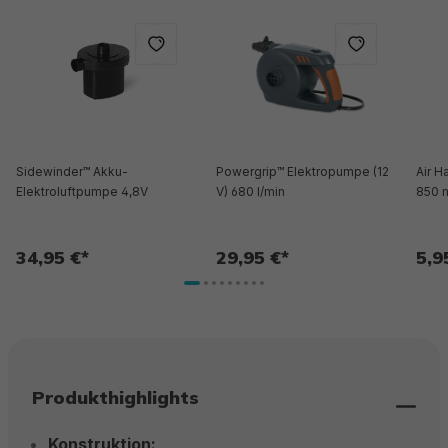
Sidewinder™ Akku-
Powergrip™ Elektropumpe (12
Air 
Elektroluftpumpe 4,8V
V) 680 l/min
850 
34,95 €*
29,95 €*
5,9
Produkthighlights
Konstruktion: