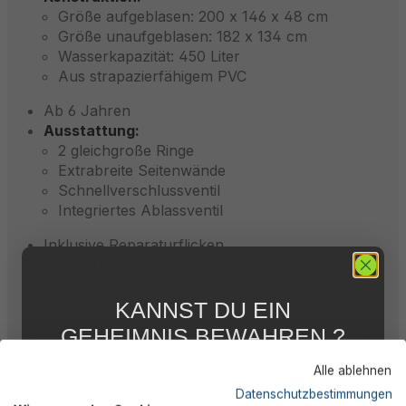
Größe aufgeblasen: 200 x 146 x 48 cm
Größe unaufgeblasen: 182 x 134 cm
Wasserkapazität: 450 Liter
Aus strapazierfähigem PVC
Ab 6 Jahren
Ausstattung:
2 gleichgroße Ringe
Extrabreite Seitenwände
Schnellverschlussventil
Integriertes Ablassventil
Inklusive Reparaturflicken
Farbkarton
KANNST DU EIN
GEHEIMNIS BEWAHREN ?
Beschreibung
WIR NICHT !
Alle ablehnen
5 % RABATT
FÜR DICH
Datenschutzbestimmungen