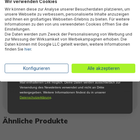
Bewertungen
Wir verwenden Cookies
Abonniere jetzt unseren kostenlosen
Wir können diese zur Analyse unserer Besucherdaten platzieren, um
Newsletter, verpasse keine Neuigkeiten und
unsere Webseite zu verbessern, personalisierte Inhalte anzuzeigen
Aktionen mehr und sichere Dir 5 %
und Ihnen ein großartiges Webseiten-Erlebnis zu bieten. Für weitere
Willkommensrabatt auf nicht reduzierte Ware
Technische Daten
Informationen zu den von uns verwendeten Cookies öffnen Sie die
bei Deiner ersten Bestellung !*
Einstellungen.
Die Daten werden zum Zweck der Personalisierung von Werbung und
Email
zur Messung der Wirksamkeit von Werbekampagnen erhoben. Die
Daten können mit Google LLC geteilt werden, weitere Informationen
Downloads
finden Sie
hier
.
Anmelden
Warnhinweise
*Mit der Anmeldung zum Newsletter stimmst du zu, regelmäßig per E-
Konfigurieren
Alle akzeptieren
Mail über aktuelle Angebote, Aktionen und Produktneuheiten
informiert zu werden. Die Abmeldung ist jederzeit über den in jeder E-
Mail enthaltenen Link möglich. Deine Daten werden ausschließlich zur
Versendung des Newsletters verwendet und nicht an Dritte
Herstellerinformation
weitergegeben. Weitere Informationen findest du in unserer
Datenschutzerklärung
.
Ähnliche Produkte