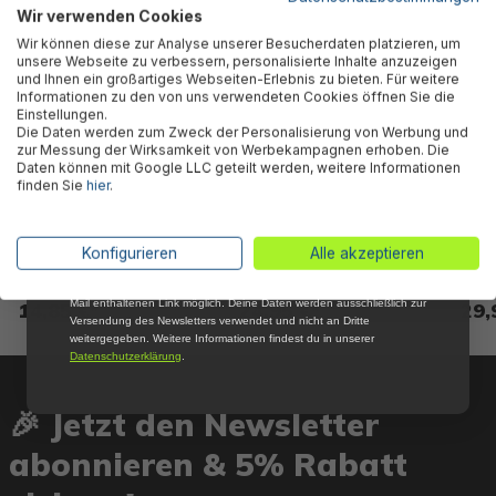
Wir verwenden Cookies
Abonniere jetzt unseren kostenlosen
Wir können diese zur Analyse unserer Besucherdaten platzieren, um
Newsletter, verpasse keine Neuigkeiten und
unsere Webseite zu verbessern, personalisierte Inhalte anzuzeigen
Aktionen mehr und sichere Dir 5 %
und Ihnen ein großartiges Webseiten-Erlebnis zu bieten. Für weitere
Willkommensrabatt auf nicht reduzierte Ware
Informationen zu den von uns verwendeten Cookies öffnen Sie die
bei Deiner ersten Bestellung !*
Einstellungen.
Die Daten werden zum Zweck der Personalisierung von Werbung und
Email
zur Messung der Wirksamkeit von Werbekampagnen erhoben. Die
Daten können mit Google LLC geteilt werden, weitere Informationen
finden Sie
hier
.
Bestway® Ersatzteil
LAY-Z-SPA® Xtras 4-in-1-
LAY-
Anmelden
Chemikaliendosierer
Ablagetablett 32,2 x 30,2 x
Reini
ChemConnect™ für LAY-Z-
18,15 cm
*Mit der Anmeldung zum Newsletter stimmst du zu, regelmäßig per E-
Konfigurieren
Alle akzeptieren
SPA® Whirlpools (ab 2021)
Mail über aktuelle Angebote, Aktionen und Produktneuheiten
informiert zu werden. Die Abmeldung ist jederzeit über den in jeder E-
Mail enthaltenen Link möglich. Deine Daten werden ausschließlich zur
14,85 €*
24,95 €*
29,
Versendung des Newsletters verwendet und nicht an Dritte
weitergegeben. Weitere Informationen findest du in unserer
Datenschutzerklärung
.
🎉 Jetzt den Newsletter
abonnieren & 5% Rabatt