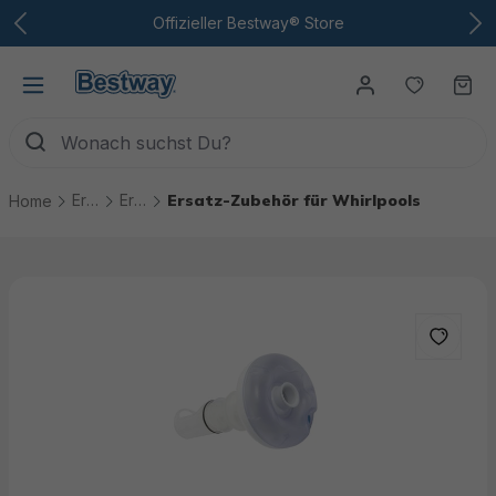
Zum Hauptinhalt
Offizieller Bestway® Store
Du hast
Wa
Ersatzteile
Ersatzteile Whirlpools
Ersatz-Zubehör für Whirlpools
Home
Bildergalerie überspringen