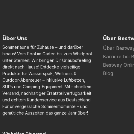
Über Uns
Über Best
Sommerlaune für Zuhause – und darüber
Über Bestwa
hinaus! Vom Pool im Garten bis zum Whirlpool
Karriere bei 
unter Sternen: Wir bringen Dir Urlaubsfeeling
Bestway Onl
direkt nach Hause! Entdecke vielseitige
Blog
Produkte für Wasserspaß, Wellness &
Outdoor-Abenteuer – inklusive Luftbetten,
SUPs und Camping-Equipment. Mit schnellem
Versand, nachhaltiger Ersatzteilverfügbarkeit
und echtem Kundenservice aus Deutschland.
Für unvergessliche Sommermomente – und
gemütliche Auszeiten das ganze Jahr über!
Wir helfen Dir gerne!