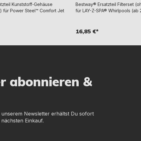
tzteil Kunststoff-Gehäuse
Bestway® Ersatzteil Filterset (
) für Power Steel™ Comfort Jet
für LAY-Z-SPA® Whirlpools (ab 
16,85 €*
er abonnieren &
 unserem Newsletter erhältst Du sofort
 nächsten Einkauf.