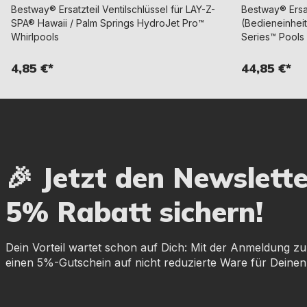
Bestway® Ersatzteil Ventilschlüssel für LAY-Z-
Bestway® Ersa
SPA® Hawaii / Palm Springs HydroJet Pro™
(Bedieneinheit
Whirlpools
Series™ Pools
4,85 €*
44,85 €*
🎉 Jetzt den Newslett
5% Rabatt sichern!
Dein Vorteil wartet schon auf Dich: Mit der Anmeldung zu
einen 5%-Gutschein auf nicht reduzierte Ware für Deinen