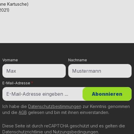
ohne Kartusche)
2021)
Vorname
Nachname
E-Mail-Adresse
*
Abonnieren
Ich habe die
Datenschutzbestimmungen
zur Kenntnis genommen
und die
AGB
gelesen und bin mit ihnen einverstanden.
Diese Seite ist durch reCAPTCHA geschützt und es gelten die
Datenschutzrichtlinie
und
Nutzungsbedingungen
.