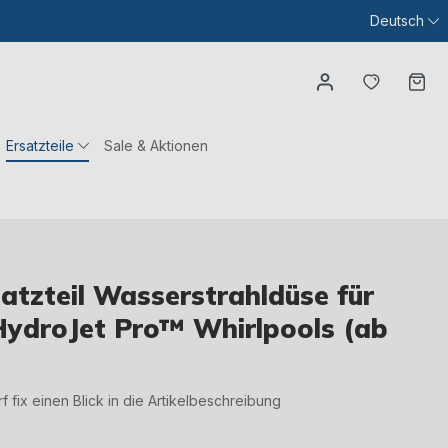
Deutsch
Du hast
Wa
Ersatzteile
Sale & Aktionen
tzteil Wasserstrahldüse für
ydroJet Pro™ Whirlpools (ab
irf fix einen Blick in die Artikelbeschreibung