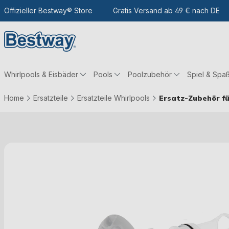
m Hauptinhalt
Zur Suche
Offizieller Bestway® Store
Zur Hauptnavigation
Gratis Versand ab 49 € nach DE
Whirlpools & Eisbäder
Pools
Poolzubehör
Spiel & Spa
Home
Ersatzteile
Ersatzteile Whirlpools
Ersatz-Zubehör fü
Bildergalerie überspringen