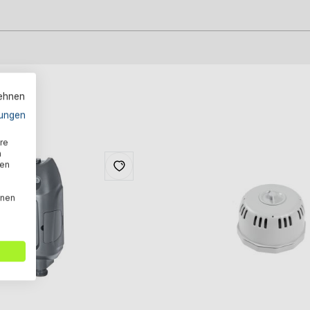
lehnen
ungen
re
n
den
nnen