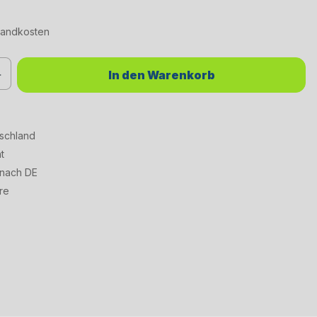
rsandkosten
chten Wert ein oder benutze die Schaltflächen um die Anzahl zu erhöhen od
In den Warenkorb
tschland
t
 nach DE
re