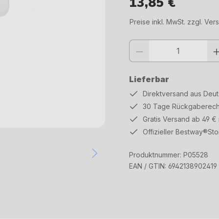
13,85 €
Regulärer Preis:
Preise inkl. MwSt. zzgl. Ve
Produkt Anzahl: Gib den gewüns
Lieferbar
Direktversand aus Deu
30 Tage Rückgaberech
Gratis Versand ab 49 €
Offizieller Bestway®Sto
Produktnummer:
P05528
EAN / GTIN:
6942138902419