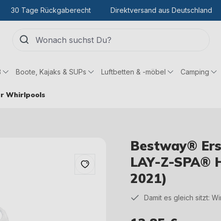
30 Tage Rückgaberecht
Direktversand aus Deutschland
ß
Boote, Kajaks & SUPs
Luftbetten & -möbel
Camping
r Whirlpools
Bestway® Ersa
LAY-Z-SPA® H
2021)
Damit es gleich sitzt: W