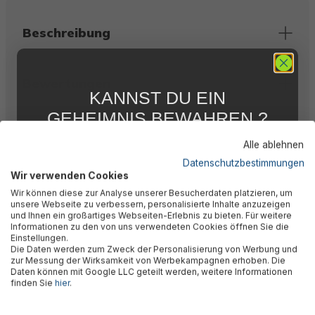
Beschreibung
Bewertungen
KANNST DU EIN
GEHEIMNIS BEWAHREN ?
Technische Daten
WIR NICHT !
Alle ablehnen
5 % RABATT
FÜR DICH
Datenschutzbestimmungen
Wir verwenden Cookies
Abonniere jetzt unseren kostenlosen
Herstellerinformation
Wir können diese zur Analyse unserer Besucherdaten platzieren, um
Newsletter, verpasse keine Neuigkeiten und
unsere Webseite zu verbessern, personalisierte Inhalte anzuzeigen
Aktionen mehr und sichere Dir 5 %
und Ihnen ein großartiges Webseiten-Erlebnis zu bieten. Für weitere
Willkommensrabatt auf nicht reduzierte Ware
Informationen zu den von uns verwendeten Cookies öffnen Sie die
bei Deiner ersten Bestellung !*
Einstellungen.
Die Daten werden zum Zweck der Personalisierung von Werbung und
Email
zur Messung der Wirksamkeit von Werbekampagnen erhoben. Die
Daten können mit Google LLC geteilt werden, weitere Informationen
🎉 Jetzt den Newsletter
finden Sie
hier
.
Anmelden
abonnieren & 5% Rabatt