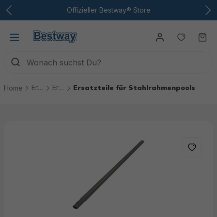
Zum Hauptinhalt
Offizieller Bestway® Store
Du hast
Wa
Ersatzteile
Ersatzteile Pools
Ersatzteile für Stahlrahmenpools
Home
Bildergalerie überspringen