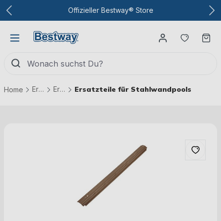
Zum Hauptinhalt
Offizieller Bestway® Store
Du hast
Wa
Ersatzteile
Ersatzteile Pools
Ersatzteile für Stahlwandpools
Home
Bildergalerie überspringen