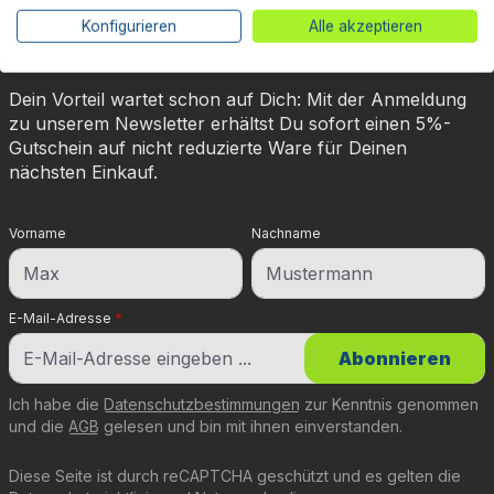
abonnieren & 5% Rabatt
Konfigurieren
Alle akzeptieren
sichern!
Dein Vorteil wartet schon auf Dich: Mit der Anmeldung
zu unserem Newsletter erhältst Du sofort einen 5%-
Gutschein auf nicht reduzierte Ware für Deinen
nächsten Einkauf.
Vorname
Nachname
E-Mail-Adresse
*
Abonnieren
Ich habe die
Datenschutzbestimmungen
zur Kenntnis genommen
und die
AGB
gelesen und bin mit ihnen einverstanden.
Diese Seite ist durch reCAPTCHA geschützt und es gelten die