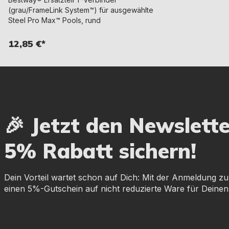
(grau/FrameLink System™) für ausgewählte
Steel Pro Max™ Pools, rund
12,85 €*
🎉 Jetzt den Newslett
5% Rabatt sichern!
Dein Vorteil wartet schon auf Dich: Mit der Anmeldung zu
einen 5%-Gutschein auf nicht reduzierte Ware für Deinen