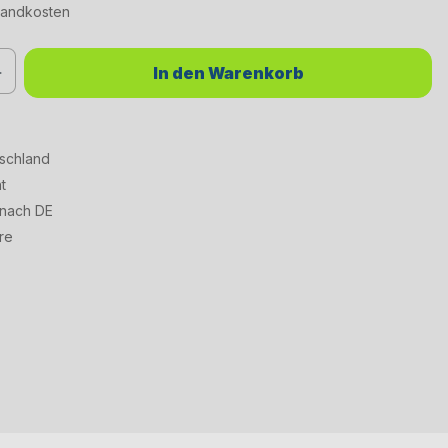
rsandkosten
chten Wert ein oder benutze die Schaltflächen um die Anzahl zu erhöhen od
In den Warenkorb
tschland
t
 nach DE
re