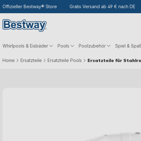
m Hauptinhalt
Zur Suche
Offizieller Bestway® Store
Zur Hauptnavigation
Gratis Versand ab 49 € nach DE
Whirlpools & Eisbäder
Pools
Poolzubehör
Spiel & Spa
Home
Ersatzteile
Ersatzteile Pools
Ersatzteile für Stahl
Bildergalerie überspringen