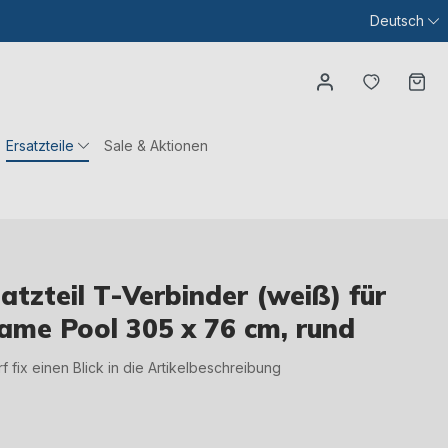
Deutsch
Du hast
Wa
Ersatzteile
Sale & Aktionen
tzteil T-Verbinder (weiß) für
ame Pool 305 x 76 cm, rund
irf fix einen Blick in die Artikelbeschreibung