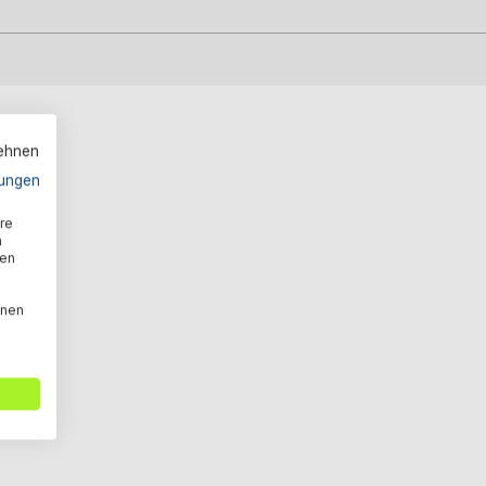
lehnen
ungen
re
n
den
nnen