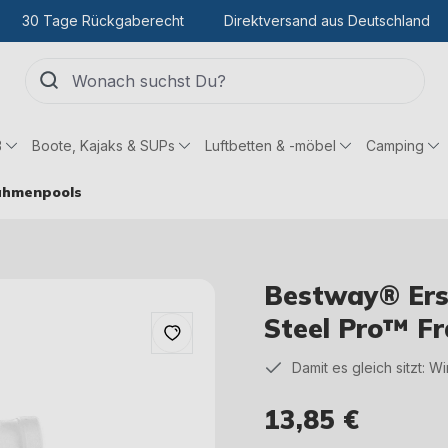
30 Tage Rückgaberecht
Direktversand aus Deutschland
ß
Boote, Kajaks & SUPs
Luftbetten & -möbel
Camping
rahmenpools
Bestway® Ersa
Steel Pro™ Fr
Damit es gleich sitzt: W
13,85 €
Regulärer Preis: