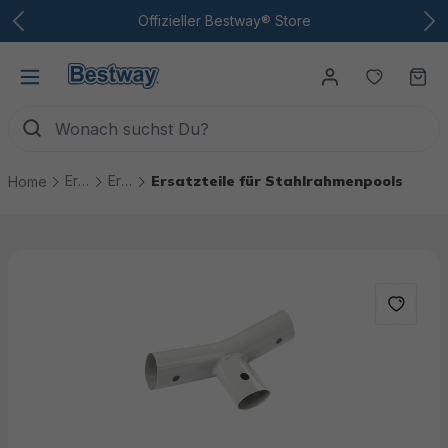
Zum Hauptinhalt
Offizieller Bestway® Store
Du hast
Wa
Ersatzteile
Ersatzteile Pools
Ersatzteile für Stahlrahmenpools
Home
Bildergalerie überspringen