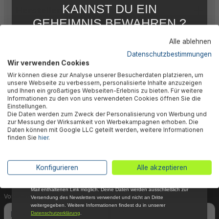
KANNST DU EIN
Herstellerinformation
GEHEIMNIS BEWAHREN ?
WIR NICHT !
Alle ablehnen
5 % RABATT
FÜR DICH
Datenschutzbestimmungen
Wir verwenden Cookies
Abonniere jetzt unseren kostenlosen
🎉 Jetzt den Newsletter
Wir können diese zur Analyse unserer Besucherdaten platzieren, um
Newsletter, verpasse keine Neuigkeiten und
unsere Webseite zu verbessern, personalisierte Inhalte anzuzeigen
Aktionen mehr und sichere Dir 5 %
und Ihnen ein großartiges Webseiten-Erlebnis zu bieten. Für weitere
abonnieren & 5% Rabatt
Willkommensrabatt auf nicht reduzierte Ware
Informationen zu den von uns verwendeten Cookies öffnen Sie die
bei Deiner ersten Bestellung !*
Einstellungen.
sichern!
Die Daten werden zum Zweck der Personalisierung von Werbung und
Email
zur Messung der Wirksamkeit von Werbekampagnen erhoben. Die
Daten können mit Google LLC geteilt werden, weitere Informationen
Dein Vorteil wartet schon auf Dich: Mit der Anmeldung
finden Sie
hier
.
Anmelden
zu unserem Newsletter erhältst Du sofort einen 5%-
Gutschein auf nicht reduzierte Ware für Deinen
*Mit der Anmeldung zum Newsletter stimmst du zu, regelmäßig per E-
Konfigurieren
Alle akzeptieren
nächsten Einkauf.
Mail über aktuelle Angebote, Aktionen und Produktneuheiten
informiert zu werden. Die Abmeldung ist jederzeit über den in jeder E-
Mail enthaltenen Link möglich. Deine Daten werden ausschließlich zur
Vorname
Nachname
Versendung des Newsletters verwendet und nicht an Dritte
weitergegeben. Weitere Informationen findest du in unserer
Datenschutzerklärung
.