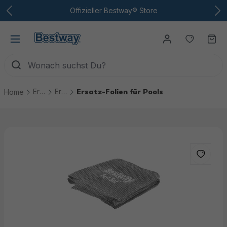
Zum Hauptinhalt
Offizieller Bestway® Store
Du hast
Wa
Ersatzteile
Ersatzteile Pools
Ersatz-Folien für Pools
Home
Bildergalerie überspringen