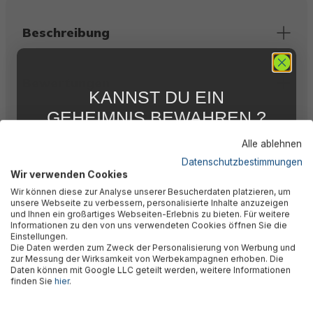
Beschreibung
Bewertungen
KANNST DU EIN
GEHEIMNIS BEWAHREN ?
Technische Daten
WIR NICHT !
Alle ablehnen
5 % RABATT
FÜR DICH
Datenschutzbestimmungen
Wir verwenden Cookies
Abonniere jetzt unseren kostenlosen
Herstellerinformation
Wir können diese zur Analyse unserer Besucherdaten platzieren, um
Newsletter, verpasse keine Neuigkeiten und
unsere Webseite zu verbessern, personalisierte Inhalte anzuzeigen
Aktionen mehr und sichere Dir 5 %
und Ihnen ein großartiges Webseiten-Erlebnis zu bieten. Für weitere
Willkommensrabatt auf nicht reduzierte Ware
Informationen zu den von uns verwendeten Cookies öffnen Sie die
bei Deiner ersten Bestellung !*
Einstellungen.
Die Daten werden zum Zweck der Personalisierung von Werbung und
Email
zur Messung der Wirksamkeit von Werbekampagnen erhoben. Die
Daten können mit Google LLC geteilt werden, weitere Informationen
🎉 Jetzt den Newsletter
finden Sie
hier
.
Anmelden
abonnieren & 5% Rabatt