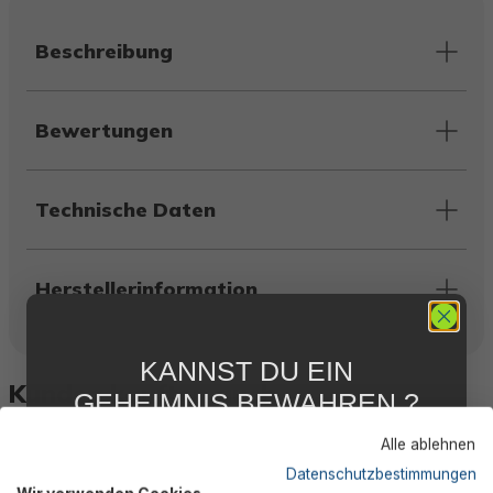
Beschreibung
Bewertungen
Technische Daten
Herstellerinformation
KANNST DU EIN
Kunden kauften auch
GEHEIMNIS BEWAHREN ?
WIR NICHT !
Alle ablehnen
5 % RABATT
FÜR DICH
Datenschutzbestimmungen