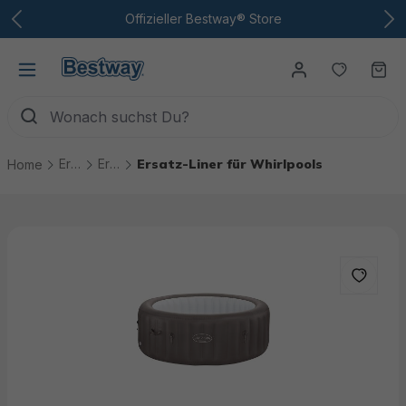
Zum Hauptinhalt
Offizieller Bestway® Store
Du hast
Wa
Ersatzteile
Ersatzteile Whirlpools
Ersatz-Liner für Whirlpools
Home
Bildergalerie überspringen