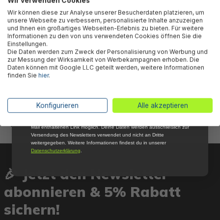
Wir verwenden Cookies
Abonniere jetzt unseren kostenlosen
Wir können diese zur Analyse unserer Besucherdaten platzieren, um
Newsletter, verpasse keine Neuigkeiten und
unsere Webseite zu verbessern, personalisierte Inhalte anzuzeigen
Aktionen mehr und sichere Dir 5 %
und Ihnen ein großartiges Webseiten-Erlebnis zu bieten. Für weitere
Willkommensrabatt auf nicht reduzierte Ware
Informationen zu den von uns verwendeten Cookies öffnen Sie die
bei Deiner ersten Bestellung !*
Einstellungen.
Die Daten werden zum Zweck der Personalisierung von Werbung und
Email
zur Messung der Wirksamkeit von Werbekampagnen erhoben. Die
Daten können mit Google LLC geteilt werden, weitere Informationen
Bestway® Ersatzteil
finden Sie
hier
.
Aufblasbare Abdeckung für
Anmelden
LAY-Z-SPA® Honolulu/Milan
AirJet™ Ø 196 cm, rund
*Mit der Anmeldung zum Newsletter stimmst du zu, regelmäßig per E-
Konfigurieren
Alle akzeptieren
Mail über aktuelle Angebote, Aktionen und Produktneuheiten
informiert zu werden. Die Abmeldung ist jederzeit über den in jeder E-
49,85 €*
Mail enthaltenen Link möglich. Deine Daten werden ausschließlich zur
Versendung des Newsletters verwendet und nicht an Dritte
weitergegeben. Weitere Informationen findest du in unserer
Datenschutzerklärung
.
🎉 Jetzt den Newsletter
abonnieren & 5% Rabatt
sichern!