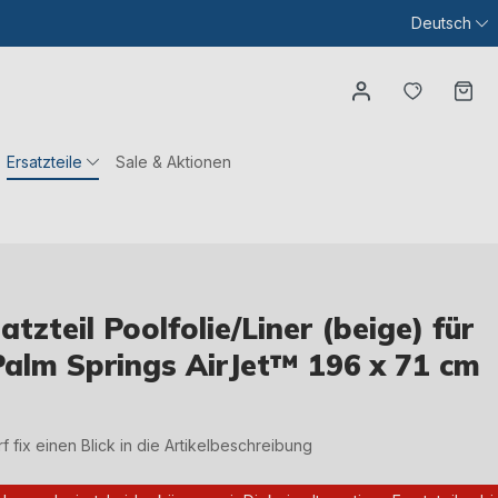
Deutsch
Du hast
Wa
Ersatzteile
Sale & Aktionen
zteil Poolfolie/Liner (beige) für
alm Springs AirJet™ 196 x 71 cm
irf fix einen Blick in die Artikelbeschreibung