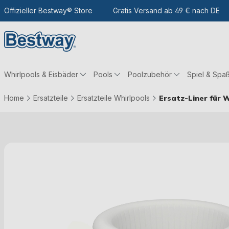
m Hauptinhalt
Zur Suche
Offizieller Bestway® Store
Zur Hauptnavigation
Gratis Versand ab 49 € nach DE
Whirlpools & Eisbäder
Pools
Poolzubehör
Spiel & Spa
Home
Ersatzteile
Ersatzteile Whirlpools
Ersatz-Liner für W
Bildergalerie überspringen