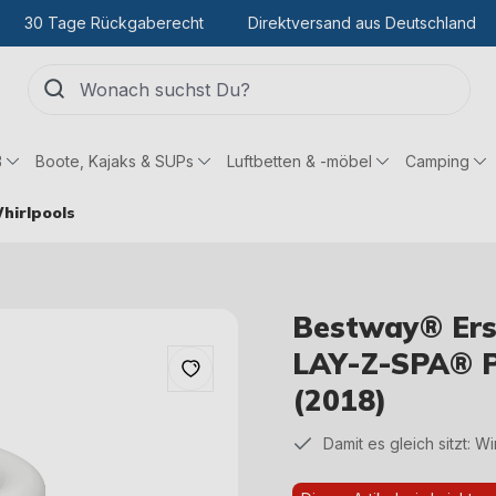
30 Tage Rückgaberecht
Direktversand aus Deutschland
ß
Boote, Kajaks & SUPs
Luftbetten & -möbel
Camping
hirlpools
Bestway® Ersat
LAY-Z-SPA® P
(2018)
Damit es gleich sitzt: W