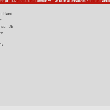
ehr produziert. Leider können wir Dir kein alternatives Ersatzteil anbi
tschland
t
 nach DE
re
18