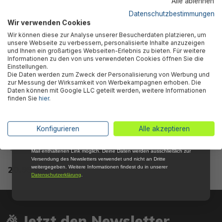
Alle ablehnen
Kunden kauften auch
5 % RABATT
FÜR DICH
Datenschutzbestimmungen
Wir verwenden Cookies
Abonniere jetzt unseren kostenlosen
Wir können diese zur Analyse unserer Besucherdaten platzieren, um
Newsletter, verpasse keine Neuigkeiten und
unsere Webseite zu verbessern, personalisierte Inhalte anzuzeigen
Aktionen mehr und sichere Dir 5 %
und Ihnen ein großartiges Webseiten-Erlebnis zu bieten. Für weitere
Willkommensrabatt auf nicht reduzierte Ware
Informationen zu den von uns verwendeten Cookies öffnen Sie die
bei Deiner ersten Bestellung !*
Einstellungen.
Die Daten werden zum Zweck der Personalisierung von Werbung und
Email
zur Messung der Wirksamkeit von Werbekampagnen erhoben. Die
Daten können mit Google LLC geteilt werden, weitere Informationen
finden Sie
hier
.
Anmelden
Flowclear™ PE Bodenplane
*Mit der Anmeldung zum Newsletter stimmst du zu, regelmäßig per E-
Konfigurieren
Alle akzeptieren
Mail über aktuelle Angebote, Aktionen und Produktneuheiten
396 x 396 cm, blau,
informiert zu werden. Die Abmeldung ist jederzeit über den in jeder E-
quadratisch
Mail enthaltenen Link möglich. Deine Daten werden ausschließlich zur
Versendung des Newsletters verwendet und nicht an Dritte
20,95 €*
weitergegeben. Weitere Informationen findest du in unserer
Datenschutzerklärung
.
🎉 Jetzt den Newsletter