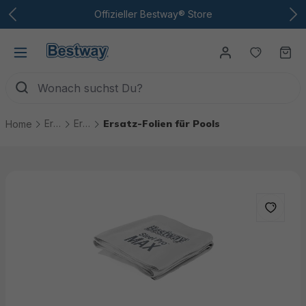
Zum Hauptinhalt
Offizieller Bestway® Store
Du hast
Wa
Ersatzteile
Ersatzteile Pools
Ersatz-Folien für Pools
Home
Bildergalerie überspringen