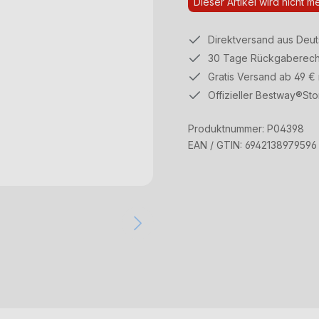
Dieser Artikel wird nicht m
Direktversand aus Deu
30 Tage Rückgaberech
Gratis Versand ab 49 €
Offizieller Bestway®Sto
Produktnummer:
P04398
EAN / GTIN:
6942138979596