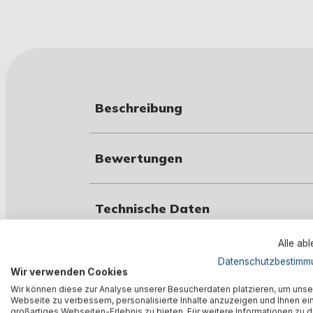
Beschreibung
Bewertungen
Technische Daten
Alle ab
Warnhinweise
Datenschutzbestimm
Wir verwenden Cookies
Wir können diese zur Analyse unserer Besucherdaten platzieren, um unse
Webseite zu verbessern, personalisierte Inhalte anzuzeigen und Ihnen ei
Herstellerinformation
großartiges Webseiten-Erlebnis zu bieten. Für weitere Informationen zu 