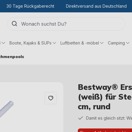
30 Tage Rückgaberecht
Direktversand aus Deutschland
ß
Boote, Kajaks & SUPs
Luftbetten & -möbel
Camping
rahmenpools
Bestway® Ersa
(weiß) für St
cm, rund
Damit es gleich sitzt: W