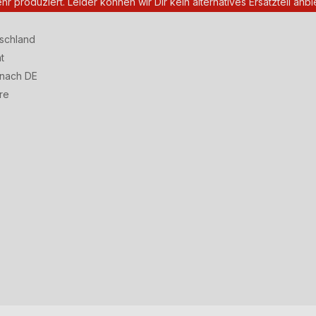
ehr produziert. Leider können wir Dir kein alternatives Ersatzteil anbi
tschland
t
 nach DE
re