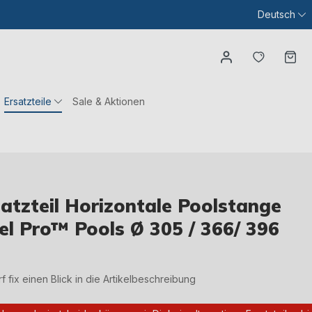
Deutsch
Du hast
Wa
Ersatzteile
Sale & Aktionen
tzteil Horizontale Poolstange
eel Pro™ Pools Ø 305 / 366/ 396
irf fix einen Blick in die Artikelbeschreibung