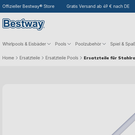
m Hauptinhalt
Zur Suche
Offizieller Bestway® Store
Zur Hauptnavigation
Gratis Versand ab 49 € nach DE
Whirlpools & Eisbäder
Pools
Poolzubehör
Spiel & Spa
Home
Ersatzteile
Ersatzteile Pools
Ersatzteile für Stahl
Bildergalerie überspringen