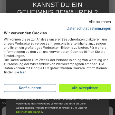
KANNST DU EIN
Herstellerinformation
GEHEIMNIS BEWAHREN ?
WIR NICHT !
Alle ablehnen
5 % RABATT
FÜR DICH
Datenschutzbestimmungen
Wir verwenden Cookies
Abonniere jetzt unseren kostenlosen
🎉 Jetzt den Newsletter
Wir können diese zur Analyse unserer Besucherdaten platzieren, um
Newsletter, verpasse keine Neuigkeiten und
unsere Webseite zu verbessern, personalisierte Inhalte anzuzeigen
Aktionen mehr und sichere Dir 5 %
und Ihnen ein großartiges Webseiten-Erlebnis zu bieten. Für weitere
abonnieren & 5% Rabatt
Willkommensrabatt auf nicht reduzierte Ware
Informationen zu den von uns verwendeten Cookies öffnen Sie die
bei Deiner ersten Bestellung !*
Einstellungen.
sichern!
Die Daten werden zum Zweck der Personalisierung von Werbung und
Email
zur Messung der Wirksamkeit von Werbekampagnen erhoben. Die
Daten können mit Google LLC geteilt werden, weitere Informationen
Dein Vorteil wartet schon auf Dich: Mit der Anmeldung
finden Sie
hier
.
Anmelden
zu unserem Newsletter erhältst Du sofort einen 5%-
Gutschein auf nicht reduzierte Ware für Deinen
*Mit der Anmeldung zum Newsletter stimmst du zu, regelmäßig per E-
Konfigurieren
Alle akzeptieren
nächsten Einkauf.
Mail über aktuelle Angebote, Aktionen und Produktneuheiten
informiert zu werden. Die Abmeldung ist jederzeit über den in jeder E-
Mail enthaltenen Link möglich. Deine Daten werden ausschließlich zur
Vorname
Nachname
Versendung des Newsletters verwendet und nicht an Dritte
weitergegeben. Weitere Informationen findest du in unserer
Datenschutzerklärung
.