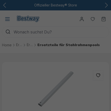
Zum Hauptinhalt
Offizieller Bestway® Store
Du hast
Wa
Ersatzteile
Ersatzteile Pools
Ersatzteile für Stahlrahmenpools
Home
Bildergalerie überspringen