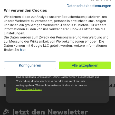
Kunden kauften auch
5 % RABATT
FÜR DICH
Datenschutzbestimmungen
Wir verwenden Cookies
Abonniere jetzt unseren kostenlosen
Wir können diese zur Analyse unserer Besucherdaten platzieren, um
Newsletter, verpasse keine Neuigkeiten und
unsere Webseite zu verbessern, personalisierte Inhalte anzuzeigen
Aktionen mehr und sichere Dir 5 %
und Ihnen ein großartiges Webseiten-Erlebnis zu bieten. Für weitere
Willkommensrabatt auf nicht reduzierte Ware
Informationen zu den von uns verwendeten Cookies öffnen Sie die
bei Deiner ersten Bestellung !*
Einstellungen.
Die Daten werden zum Zweck der Personalisierung von Werbung und
Email
zur Messung der Wirksamkeit von Werbekampagnen erhoben. Die
Daten können mit Google LLC geteilt werden, weitere Informationen
finden Sie
hier
.
Anmelden
Bestway® Ersatzteil-Set
Bestway® Ersatzteil Schlauch
Polys
*Mit der Anmeldung zum Newsletter stimmst du zu, regelmäßig per E-
Konfigurieren
Alle akzeptieren
Dichtung (schwarz / 2 Stück)
(weiß / Ø 32mm / 55 cm) für
Sandf
Mail über aktuelle Angebote, Aktionen und Produktneuheiten
informiert zu werden. Die Abmeldung ist jederzeit über den in jeder E-
für Ø 32 mm Schläuche
Pools und Filterpumpen
Mail enthaltenen Link möglich. Deine Daten werden ausschließlich zur
Versendung des Newsletters verwendet und nicht an Dritte
5,85 €*
12,85 €*
14,
weitergegeben. Weitere Informationen findest du in unserer
Datenschutzerklärung
.
🎉 Jetzt den Newsletter