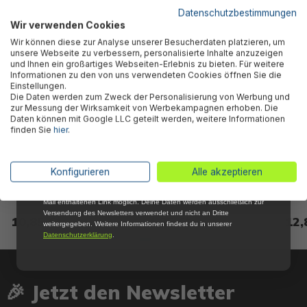
5 % RABATT
FÜR DICH
Datenschutzbestimmungen
Wir verwenden Cookies
Abonniere jetzt unseren kostenlosen
Wir können diese zur Analyse unserer Besucherdaten platzieren, um
Newsletter, verpasse keine Neuigkeiten und
unsere Webseite zu verbessern, personalisierte Inhalte anzuzeigen
Aktionen mehr und sichere Dir 5 %
und Ihnen ein großartiges Webseiten-Erlebnis zu bieten. Für weitere
Willkommensrabatt auf nicht reduzierte Ware
Informationen zu den von uns verwendeten Cookies öffnen Sie die
bei Deiner ersten Bestellung !*
Einstellungen.
Die Daten werden zum Zweck der Personalisierung von Werbung und
Email
zur Messung der Wirksamkeit von Werbekampagnen erhoben. Die
Daten können mit Google LLC geteilt werden, weitere Informationen
finden Sie
hier
.
Anmelden
Bestway® Ersatzteil
Bestway® Ersatzteil
Bestw
Be-/Entlüftungadapter für
Schraubventil für LAY-Z-SPA®
Verbi
*Mit der Anmeldung zum Newsletter stimmst du zu, regelmäßig per E-
Konfigurieren
Alle akzeptieren
LAY-Z-SPA® Whirlpools
Whirlpools (ausgenommen
LAY-
Mail über aktuelle Angebote, Aktionen und Produktneuheiten
(ausgenommen DropStitch™)
DropStitch™)
(aus
informiert zu werden. Die Abmeldung ist jederzeit über den in jeder E-
Mail enthaltenen Link möglich. Deine Daten werden ausschließlich zur
Versendung des Newsletters verwendet und nicht an Dritte
10,85 €*
4,85 €*
12,
weitergegeben. Weitere Informationen findest du in unserer
Datenschutzerklärung
.
🎉 Jetzt den Newsletter