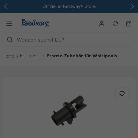
Zum Hauptinhalt
Offizieller Bestway® Store
Du hast
Wa
Ersatzteile
Ersatzteile Whirlpools
Ersatz-Zubehör für Whirlpools
Home
Bildergalerie überspringen