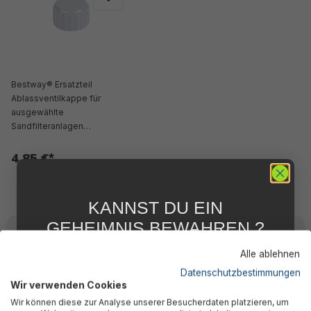
Bestway® Ersatzteil
Ablassventilkappe für
ausgewählte
Sandfilteranlagen
(ausgenommen
2.006/3.028l/h)
4,85 €*
KANNST DU EIN
GEHEIMNIS BEWAHREN ?
WIR NICHT !
Beschreibung
Alle ablehnen
5 % RABATT
FÜR DICH
Datenschutzbestimmungen
Wir verwenden Cookies
Abonniere jetzt unseren kostenlosen
Wir können diese zur Analyse unserer Besucherdaten platzieren, um
Bewertungen
Newsletter, verpasse keine Neuigkeiten und