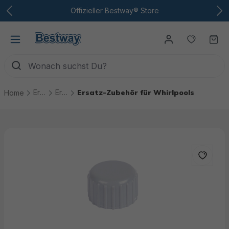
Zum Hauptinhalt
Offizieller Bestway® Store
Du hast
Wa
Ersatzteile
Ersatzteile Whirlpools
Ersatz-Zubehör für Whirlpools
Home
Bildergalerie überspringen