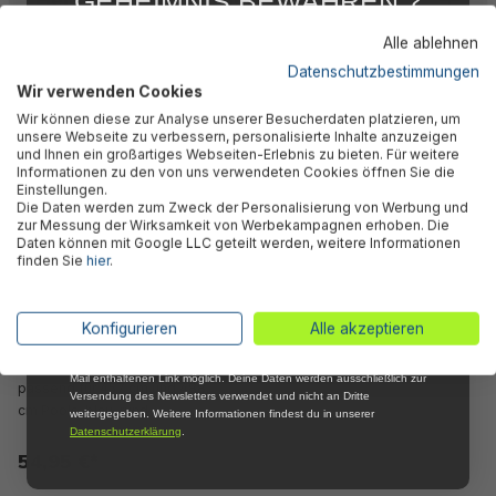
GEHEIMNIS BEWAHREN ?
WIR NICHT !
Alle ablehnen
5 % RABATT
FÜR DICH
Datenschutzbestimmungen
Wir verwenden Cookies
Kunden kauften auch
Abonniere jetzt unseren kostenlosen
Wir können diese zur Analyse unserer Besucherdaten platzieren, um
Newsletter, verpasse keine Neuigkeiten und
unsere Webseite zu verbessern, personalisierte Inhalte anzuzeigen
Aktionen mehr und sichere Dir 5 %
und Ihnen ein großartiges Webseiten-Erlebnis zu bieten. Für weitere
Willkommensrabatt auf nicht reduzierte Ware
Informationen zu den von uns verwendeten Cookies öffnen Sie die
bei Deiner ersten Bestellung !*
Einstellungen.
Die Daten werden zum Zweck der Personalisierung von Werbung und
Email
zur Messung der Wirksamkeit von Werbekampagnen erhoben. Die
Daten können mit Google LLC geteilt werden, weitere Informationen
finden Sie
hier
.
Anmelden
*Mit der Anmeldung zum Newsletter stimmst du zu, regelmäßig per E-
Konfigurieren
Alle akzeptieren
Mail über aktuelle Angebote, Aktionen und Produktneuheiten
informiert zu werden. Die Abmeldung ist jederzeit über den in jeder E-
PE-Solarabdeckplane
Mail enthaltenen Link möglich. Deine Daten werden ausschließlich zur
passend für 457 cm und 488
Versendung des Newsletters verwendet und nicht an Dritte
cm Pools, blau, rund
weitergegeben. Weitere Informationen findest du in unserer
Datenschutzerklärung
.
54,95 €*