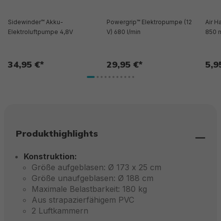
Sidewinder™ Akku-
Powergrip™ Elektropumpe (12
Air 
Elektroluftpumpe 4,8V
V) 680 l/min
850 
34,95 €*
29,95 €*
5,9
Produkthighlights
Konstruktion:
Größe aufgeblasen: Ø 173 x 25 cm
Größe unaufgeblasen: Ø 188 cm
Maximale Belastbarkeit: 180 kg
Aus strapazierfähigem PVC
2 Luftkammern