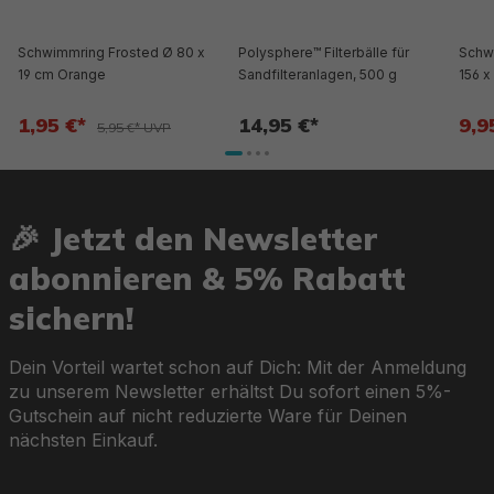
Schwimmring Frosted Ø 80 x
Polysphere™ Filterbälle für
Schwi
19 cm Orange
Sandfilteranlagen, 500 g
156 x
1,95 €*
14,95 €*
9,9
5,95 €* UVP
🎉 Jetzt den Newsletter
abonnieren & 5% Rabatt
sichern!
Dein Vorteil wartet schon auf Dich: Mit der Anmeldung
zu unserem Newsletter erhältst Du sofort einen 5%-
Gutschein auf nicht reduzierte Ware für Deinen
nächsten Einkauf.