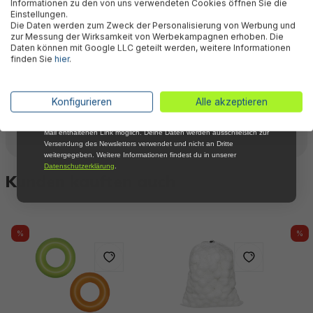
Informationen zu den von uns verwendeten Cookies öffnen Sie die
bei Deiner ersten Bestellung !*
Downloads
Einstellungen.
Die Daten werden zum Zweck der Personalisierung von Werbung und
Email
zur Messung der Wirksamkeit von Werbekampagnen erhoben. Die
Daten können mit Google LLC geteilt werden, weitere Informationen
finden Sie
hier
.
Warnhinweise
Anmelden
*Mit der Anmeldung zum Newsletter stimmst du zu, regelmäßig per E-
Konfigurieren
Alle akzeptieren
Mail über aktuelle Angebote, Aktionen und Produktneuheiten
Herstellerinformation
informiert zu werden. Die Abmeldung ist jederzeit über den in jeder E-
Mail enthaltenen Link möglich. Deine Daten werden ausschließlich zur
Versendung des Newsletters verwendet und nicht an Dritte
weitergegeben. Weitere Informationen findest du in unserer
Datenschutzerklärung
.
Kunden kauften auch
%
%