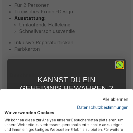
Für 2 Personen
Tropisches Frucht-Design
Ausstattung:
Umlaufende Halteleine
Schnellverschlussventile
Inklusive Reparaturflicken
Farbkarton
Beschreibung
KANNST DU EIN
GEHEIMNIS BEWAHREN ?
WIR NICHT !
Bewertungen
Alle ablehnen
5 % RABATT
FÜR DICH
Datenschutzbestimmungen
Wir verwenden Cookies
Abonniere jetzt unseren kostenlosen
Technische Daten
Wir können diese zur Analyse unserer Besucherdaten platzieren, um
Newsletter, verpasse keine Neuigkeiten und
unsere Webseite zu verbessern, personalisierte Inhalte anzuzeigen
Aktionen mehr und sichere Dir 5 %
und Ihnen ein großartiges Webseiten-Erlebnis zu bieten. Für weitere
Willkommensrabatt auf nicht reduzierte Ware