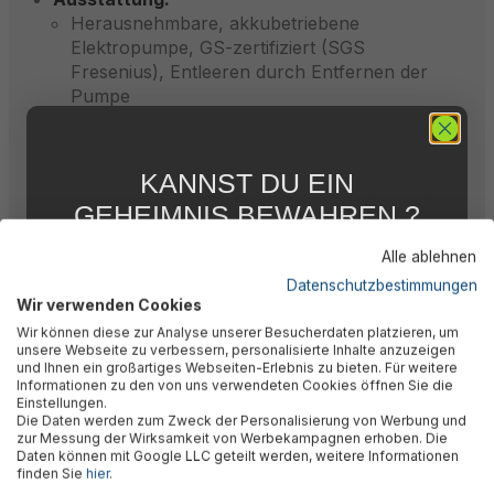
Herausnehmbare, akkubetriebene
Elektropumpe, GS-zertifiziert (SGS
Fresenius), Entleeren durch Entfernen der
Pumpe
1 Batterieladung entspricht 2
Aufpumpvorgängen
Samtartige Oberfläche
KANNST DU EIN
2-Wege-Schnellverschlussventil ermöglicht
GEHEIMNIS BEWAHREN ?
manuelles Auf- und Abpumpen
WIR NICHT !
Alle ablehnen
Lieferumfang:
5 % RABATT
FÜR DICH
USB-Ladekabel
Datenschutzbestimmungen
Wir verwenden Cookies
Reparaturflicken
Abonniere jetzt unseren kostenlosen
Wir können diese zur Analyse unserer Besucherdaten platzieren, um
Newsletter, verpasse keine Neuigkeiten und
Farbkarton
unsere Webseite zu verbessern, personalisierte Inhalte anzuzeigen
Aktionen mehr und sichere Dir 5 %
und Ihnen ein großartiges Webseiten-Erlebnis zu bieten. Für weitere
Willkommensrabatt auf nicht reduzierte Ware
Informationen zu den von uns verwendeten Cookies öffnen Sie die
bei Deiner ersten Bestellung !*
Einstellungen.
Die Daten werden zum Zweck der Personalisierung von Werbung und
Email
zur Messung der Wirksamkeit von Werbekampagnen erhoben. Die
Beschreibung
Daten können mit Google LLC geteilt werden, weitere Informationen
finden Sie
hier
.
Anmelden