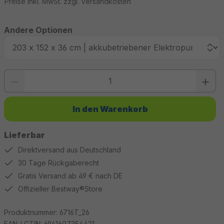
Preise inkl. MwSt. zzgl. Versandkosten
Andere Optionen
Produkt Anzahl: Gib den gewünschten Wert ein oder benutze die Schaltfläc
In den Warenkorb
Lieferbar
Direktversand aus Deutschland
30 Tage Rückgaberecht
Gratis Versand ab 49 € nach DE
Offizieller Bestway®Store
Produktnummer:
6716T_26
EAN / GTIN:
6941607354421