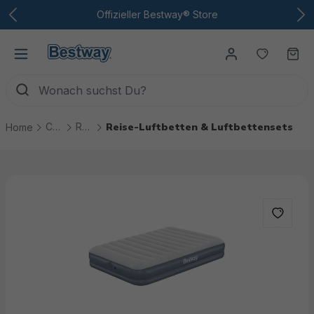
Zum Hauptinhalt
Offizieller Bestway® Store
Du hast
Wa
Camping
Reiseluftbetten & Isomatten
Reise-Luftbetten & Luftbettensets
Home
Bildergalerie überspringen