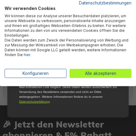
5 % RABATT
FÜR DICH
Datenschutzbestimmungen
Wir verwenden Cookies
Abonniere jetzt unseren kostenlosen
Technische Daten
Wir können diese zur Analyse unserer Besucherdaten platzieren, um
Newsletter, verpasse keine Neuigkeiten und
unsere Webseite zu verbessern, personalisierte Inhalte anzuzeigen
Aktionen mehr und sichere Dir 5 %
und Ihnen ein großartiges Webseiten-Erlebnis zu bieten. Für weitere
Willkommensrabatt auf nicht reduzierte Ware
Informationen zu den von uns verwendeten Cookies öffnen Sie die
bei Deiner ersten Bestellung !*
Einstellungen.
Downloads
Die Daten werden zum Zweck der Personalisierung von Werbung und
Email
zur Messung der Wirksamkeit von Werbekampagnen erhoben. Die
Daten können mit Google LLC geteilt werden, weitere Informationen
finden Sie
hier
.
Warnhinweise
Anmelden
*Mit der Anmeldung zum Newsletter stimmst du zu, regelmäßig per E-
Konfigurieren
Alle akzeptieren
Mail über aktuelle Angebote, Aktionen und Produktneuheiten
Herstellerinformation
informiert zu werden. Die Abmeldung ist jederzeit über den in jeder E-
Mail enthaltenen Link möglich. Deine Daten werden ausschließlich zur
Versendung des Newsletters verwendet und nicht an Dritte
weitergegeben. Weitere Informationen findest du in unserer
Datenschutzerklärung
.
🎉 Jetzt den Newsletter
abonnieren & 5% Rabatt