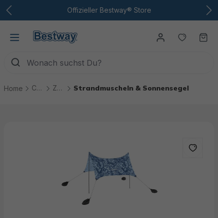
Zum Hauptinhalt
Offizieller Bestway® Store
Du hast
Wa
Camping
Zelte & Strandmuscheln
Strandmuscheln & Sonnensegel
Home
Bildergalerie überspringen