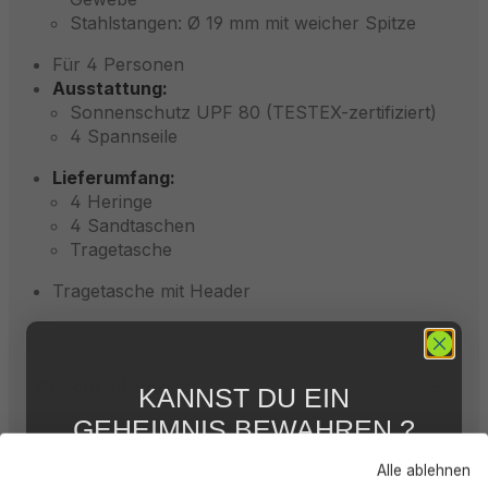
Stahlstangen: Ø 19 mm mit weicher Spitze
Für 4 Personen
Ausstattung:
Sonnenschutz UPF 80 (TESTEX-zertifiziert)
4 Spannseile
Lieferumfang:
4 Heringe
4 Sandtaschen
Tragetasche
Tragetasche mit Header
Beschreibung
KANNST DU EIN
GEHEIMNIS BEWAHREN ?
WIR NICHT !
Bewertungen
Alle ablehnen