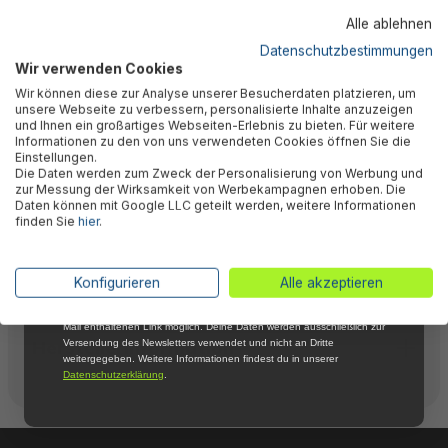
WIR NICHT !
Alle ablehnen
5 % RABATT
FÜR DICH
Datenschutzbestimmungen
Bewertungen
Wir verwenden Cookies
Abonniere jetzt unseren kostenlosen
Wir können diese zur Analyse unserer Besucherdaten platzieren, um
Newsletter, verpasse keine Neuigkeiten und
unsere Webseite zu verbessern, personalisierte Inhalte anzuzeigen
Aktionen mehr und sichere Dir 5 %
und Ihnen ein großartiges Webseiten-Erlebnis zu bieten. Für weitere
Technische Daten
Willkommensrabatt auf nicht reduzierte Ware
Informationen zu den von uns verwendeten Cookies öffnen Sie die
bei Deiner ersten Bestellung !*
Einstellungen.
Die Daten werden zum Zweck der Personalisierung von Werbung und
Email
zur Messung der Wirksamkeit von Werbekampagnen erhoben. Die
Downloads
Daten können mit Google LLC geteilt werden, weitere Informationen
finden Sie
hier
.
Anmelden
Warnhinweise
*Mit der Anmeldung zum Newsletter stimmst du zu, regelmäßig per E-
Konfigurieren
Alle akzeptieren
Mail über aktuelle Angebote, Aktionen und Produktneuheiten
informiert zu werden. Die Abmeldung ist jederzeit über den in jeder E-
Mail enthaltenen Link möglich. Deine Daten werden ausschließlich zur
Herstellerinformation
Versendung des Newsletters verwendet und nicht an Dritte
weitergegeben. Weitere Informationen findest du in unserer
Datenschutzerklärung
.