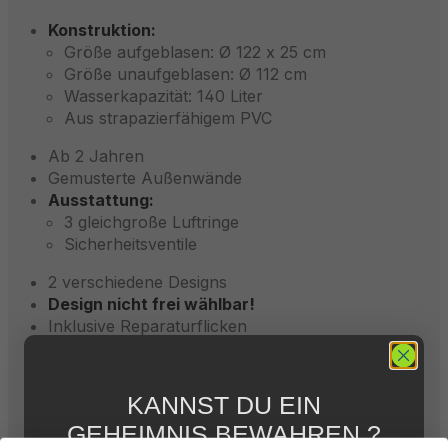
Konstruktion:
Größe aufgeblasen: Ø 122 x 25 cm
Größe unaufgeblasen: Ø 112 cm
Wasserkapazität: 140 Liter
Aus strapazierfähigem PVC
Ab 2 Jahren
Gemusterte Außenwände
Ausstattung:
3 gleichgroße Luftringe
Sicherheitsventile
2 verschiedene Designs
Design nicht frei wählbar!
Inklusive Reparaturflicken
Farbkarton
KANNST DU EIN
GEHEIMNIS BEWAHREN ?
Beschreibung