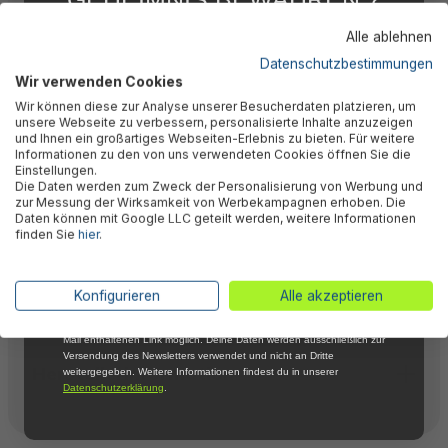
Beschreibung
WIR NICHT !
Alle ablehnen
5 % RABATT
FÜR DICH
Datenschutzbestimmungen
Wir verwenden Cookies
Bewertungen
Abonniere jetzt unseren kostenlosen
Wir können diese zur Analyse unserer Besucherdaten platzieren, um
Newsletter, verpasse keine Neuigkeiten und
unsere Webseite zu verbessern, personalisierte Inhalte anzuzeigen
Aktionen mehr und sichere Dir 5 %
und Ihnen ein großartiges Webseiten-Erlebnis zu bieten. Für weitere
Willkommensrabatt auf nicht reduzierte Ware
Technische Daten
Informationen zu den von uns verwendeten Cookies öffnen Sie die
bei Deiner ersten Bestellung !*
Einstellungen.
Die Daten werden zum Zweck der Personalisierung von Werbung und
Email
zur Messung der Wirksamkeit von Werbekampagnen erhoben. Die
Daten können mit Google LLC geteilt werden, weitere Informationen
Downloads
finden Sie
hier
.
Anmelden
*Mit der Anmeldung zum Newsletter stimmst du zu, regelmäßig per E-
Konfigurieren
Alle akzeptieren
Warnhinweise
Mail über aktuelle Angebote, Aktionen und Produktneuheiten
informiert zu werden. Die Abmeldung ist jederzeit über den in jeder E-
Mail enthaltenen Link möglich. Deine Daten werden ausschließlich zur
Versendung des Newsletters verwendet und nicht an Dritte
Herstellerinformation
weitergegeben. Weitere Informationen findest du in unserer
Datenschutzerklärung
.