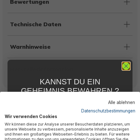
Bewertungen
Technische Daten
Warnhinweise
Herstellerinformation
KANNST DU EIN
GEHEIMNIS BEWAHREN ?
Ähnliche Produkte
WIR NICHT !
Alle ablehnen
5 % RABATT
FÜR DICH
Datenschutzbestimmungen
Wir verwenden Cookies
Abonniere jetzt unseren kostenlosen
Wir können diese zur Analyse unserer Besucherdaten platzieren, um
Newsletter, verpasse keine Neuigkeiten und
unsere Webseite zu verbessern, personalisierte Inhalte anzuzeigen
Aktionen mehr und sichere Dir 5 %
und Ihnen ein großartiges Webseiten-Erlebnis zu bieten. Für weitere
Willkommensrabatt auf nicht reduzierte Ware
Informationen zu den von uns verwendeten Cookies öffnen Sie die