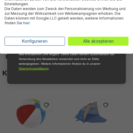
bei Deiner ersten Bestellung !*
Einstellungen.
Die Daten werden zum Zweck der Personalisierung von Werbung und
Email
zur Messung der Wirksamkeit von Werbekampagnen erhoben. Die
Daten können mit Google LLC geteilt werden, weitere Informationen
finden Sie
hier
.
Anmelden
PE-Abdeckplane passend für
305 x 183 cm Family Pools,
*Mit der Anmeldung zum Newsletter stimmst du zu, regelmäßig per E-
Konfigurieren
Alle akzeptieren
blau, eckig
Mail über aktuelle Angebote, Aktionen und Produktneuheiten
informiert zu werden. Die Abmeldung ist jederzeit über den in jeder E-
Mail enthaltenen Link möglich. Deine Daten werden ausschließlich zur
11,95 €*
Versendung des Newsletters verwendet und nicht an Dritte
weitergegeben. Weitere Informationen findest du in unserer
Datenschutzerklärung
.
Kunden kauften auch