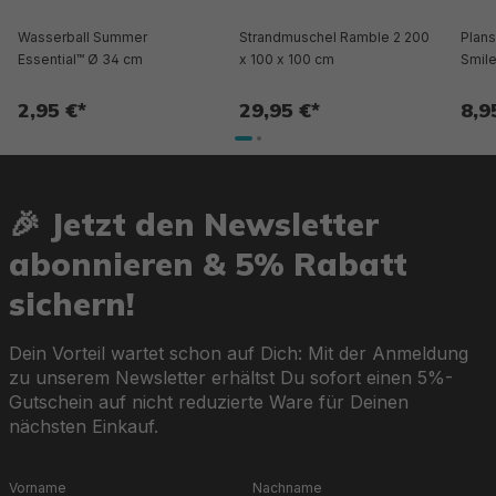
Wasserball Summer
Strandmuschel Ramble 2 200
Plans
Essential™ Ø 34 cm
x 100 x 100 cm
Smile
2,95 €*
29,95 €*
8,9
🎉 Jetzt den Newsletter
abonnieren & 5% Rabatt
sichern!
Dein Vorteil wartet schon auf Dich: Mit der Anmeldung
zu unserem Newsletter erhältst Du sofort einen 5%-
Gutschein auf nicht reduzierte Ware für Deinen
nächsten Einkauf.
Vorname
Nachname