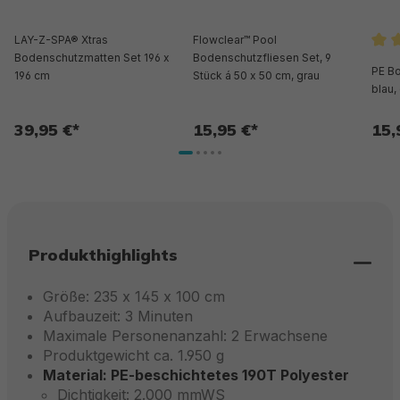
LAY-Z-SPA® Xtras
Flowclear™ Pool
Bodenschutzmatten Set 196 x
Bodenschutzfliesen Set, 9
Durc
PE B
196 cm
Stück á 50 x 50 cm, grau
blau,
39,95 €*
15,95 €*
15,
Produkthighlights
Größe: 235 x 145 x 100 cm
Aufbauzeit: 3 Minuten
Maximale Personenanzahl: 2 Erwachsene
Produktgewicht ca. 1.950 g
Material: PE-beschichtetes 190T Polyester
Dichtigkeit: 2.000 mmWS