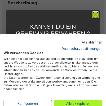
Beschreibung
Bewertungen
KANNST DU EIN
GEHEIMNIS BEWAHREN ?
Technische Daten
WIR NICHT !
Alle ablehnen
5 % RABATT
FÜR DICH
Datenschutzbestimmungen
Wir verwenden Cookies
Downloads
Abonniere jetzt unseren kostenlosen
Wir können diese zur Analyse unserer Besucherdaten platzieren, um
Newsletter, verpasse keine Neuigkeiten und
unsere Webseite zu verbessern, personalisierte Inhalte anzuzeigen
Aktionen mehr und sichere Dir 5 %
und Ihnen ein großartiges Webseiten-Erlebnis zu bieten. Für weitere
Willkommensrabatt auf nicht reduzierte Ware
Warnhinweise
Informationen zu den von uns verwendeten Cookies öffnen Sie die
bei Deiner ersten Bestellung !*
Einstellungen.
Die Daten werden zum Zweck der Personalisierung von Werbung und
Email
zur Messung der Wirksamkeit von Werbekampagnen erhoben. Die
Daten können mit Google LLC geteilt werden, weitere Informationen
Herstellerinformation
finden Sie
hier
.
Anmelden
*Mit der Anmeldung zum Newsletter stimmst du zu, regelmäßig per E-
Konfigurieren
Alle akzeptieren