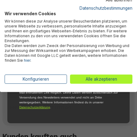
Alle ablehnen
5 % RABATT
FÜR DICH
Datenschutzbestimmungen
Wir verwenden Cookies
Abonniere jetzt unseren kostenlosen
Bewertungen
Wir können diese zur Analyse unserer Besucherdaten platzieren, um
Newsletter, verpasse keine Neuigkeiten und
unsere Webseite zu verbessern, personalisierte Inhalte anzuzeigen
Aktionen mehr und sichere Dir 5 %
und Ihnen ein großartiges Webseiten-Erlebnis zu bieten. Für weitere
Willkommensrabatt auf nicht reduzierte Ware
Informationen zu den von uns verwendeten Cookies öffnen Sie die
bei Deiner ersten Bestellung !*
Technische Daten
Einstellungen.
Die Daten werden zum Zweck der Personalisierung von Werbung und
Email
zur Messung der Wirksamkeit von Werbekampagnen erhoben. Die
Daten können mit Google LLC geteilt werden, weitere Informationen
finden Sie
hier
.
Downloads
Anmelden
*Mit der Anmeldung zum Newsletter stimmst du zu, regelmäßig per E-
Konfigurieren
Alle akzeptieren
Mail über aktuelle Angebote, Aktionen und Produktneuheiten
Warnhinweise
informiert zu werden. Die Abmeldung ist jederzeit über den in jeder E-
Mail enthaltenen Link möglich. Deine Daten werden ausschließlich zur
Versendung des Newsletters verwendet und nicht an Dritte
weitergegeben. Weitere Informationen findest du in unserer
Herstellerinformation
Datenschutzerklärung
.
Kunden kauften auch