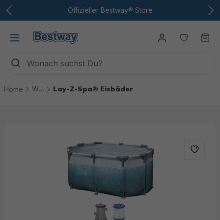
Zum Hauptinhalt
Offizieller Bestway® Store
Du hast
Wa
Whirlpools & Eisbäder
Lay-Z-Spa® Eisbäder
Home
Bildergalerie überspringen