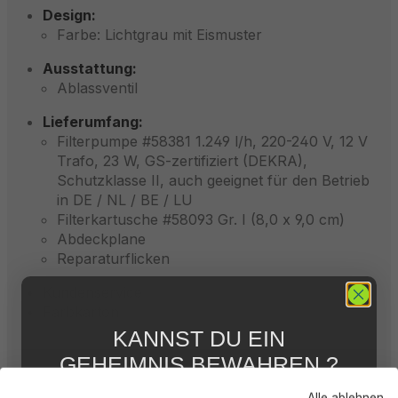
Design:
Farbe: Lichtgrau mit Eismuster
Ausstattung:
Ablassventil
Lieferumfang:
Filterpumpe #58381 1.249 l/h, 220-240 V, 12 V
Trafo, 23 W, GS-zertifiziert (DEKRA),
Schutzklasse II, auch geeignet für den Betrieb
in DE / NL / BE / LU
Filterkartusche #58093 Gr. I (8,0 x 9,0 cm)
Abdeckplane
Reparaturflicken
Kundenservice
Farbkarton
KANNST DU EIN
GEHEIMNIS BEWAHREN ?
WIR NICHT !
Beschreibung