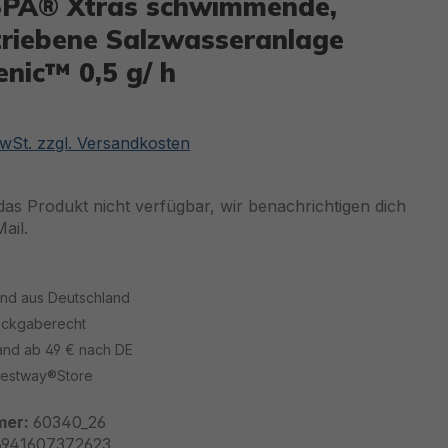
SPA® Xtras schwimmende,
riebene Salzwasseranlage
nic™ 0,5 g/ h
is:
MwSt. zzgl. Versandkosten
 das Produkt nicht verfügbar, wir benachrichtigen dich
ail.
and aus Deutschland
ückgaberecht
sand ab 49 € nach DE
 Bestway®Store
mer:
60340_26
6941607372623