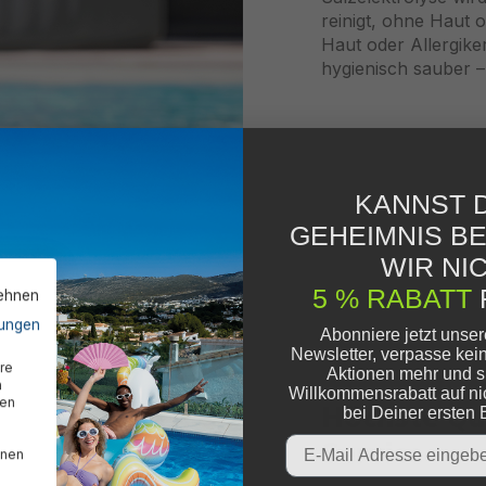
reinigt, ohne Haut oder Augen zu reiz
Haut oder Allergiker ist diese Methode 
hygienisch sauber – ganz ohne unang
KANNST D
GEHEIMNIS B
WIR NIC
5 % RABATT
lehnen
ungen
Abonniere jetzt unse
Newsletter, verpasse kei
re
Aktionen mehr und s
n
Willkommensrabatt auf ni
den
Höchste Qu
bei Deiner ersten 
Email
Service
nnen