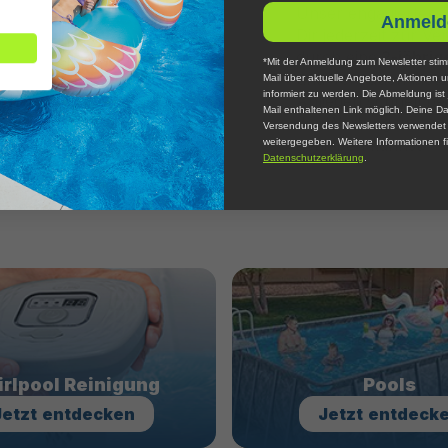
Unser engagierter,
Anmeld
Dir jederzeit zur V
durch eine
2-jährig
*Mit der Anmeldung zum Newsletter stim
und Vertrauen biete
Mail über aktuelle Angebote, Aktionen 
informiert zu werden. Die Abmeldung ist 
Anliegen schnell be
Mail enthaltenen Link möglich. Deine Da
der Wartung zu tun 
Versendung des Newsletters verwendet u
genießen kannst.
weitergegeben. Weitere Informationen fi
Datenschutzerklärung
.
rlpool Reinigung
Pools
Jetzt
entdecken
Jetzt
entdeck