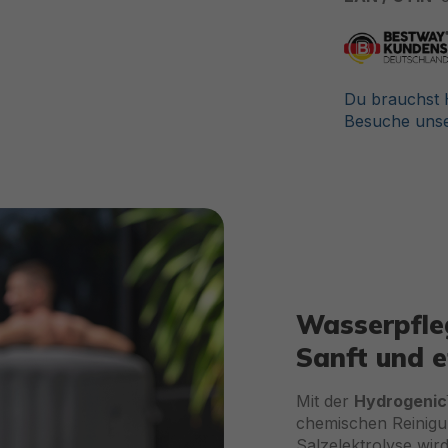
Du brauchst H
Besuche unse
Wasserpflege ohne Ch
Sanft und effektiv
Mit der
Hydrogenic™ Salzwasseranla
chemischen Reinigungsmitteln der Ver
Salzelektrolyse wird
natürliches Chlor