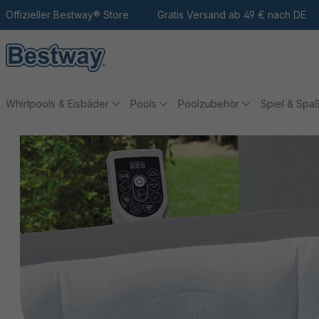
m Hauptinhalt
Zur Suche
Offizieller Bestway® Store
Zur Hauptnavigation
Gratis Versand ab 49 € nach DE
Whirlpools & Eisbäder
Pools
Poolzubehör
Spiel & Spa