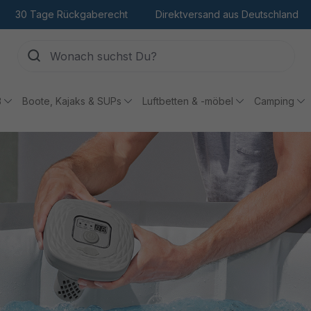
30 Tage Rückgaberecht
Direktversand aus Deutschland
ß
Boote, Kajaks & SUPs
Luftbetten & -möbel
Camping