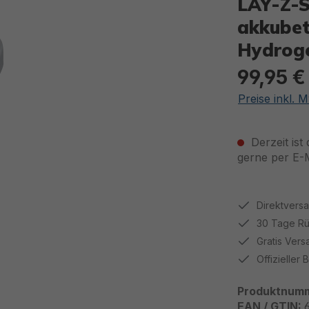
LAY-Z-
akkubet
Hydroge
99,95 €
Regulärer Pre
Preise inkl. 
Derzeit ist
gerne per E-M
Direktvers
30 Tage R
Gratis Ver
Offizieller
Produktnum
EAN / GTIN: