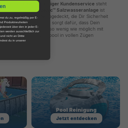
in Deutschland ansässiger Kundenservice
steht
en
erfügung! Die
Hydrogenic™ Salzwasseranlage
ist
e Herstellergarantie
abgedeckt, die Dir Sicherheit
mst du zu, regelmäßig per E-
t. Unser Kundenservice sorgt dafür, dass Dein
und Produktneuheiten
jederzeit über den in jeder E-
arbeitet wird, damit Du so wenig wie möglich mit
ten werden ausschließlich zur
hast und Deinen Whirlpool in vollen Zügen
nd nicht an Dritte
ndest du in unserer
Pool Reinigung
en
Jetzt
entdecken