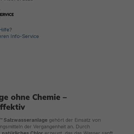
ilfe?
ren Info-Service
emie –
ge
gehört der Einsatz von
gangenheit an. Durch
erzeugt, das das Wasser sanft