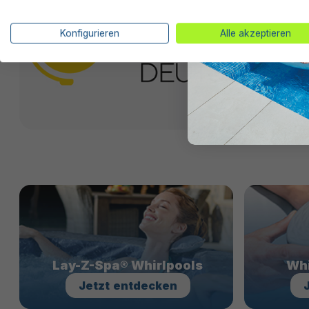
Konfigurieren
Alle akzeptieren
Lay-Z-Spa® Whirlpools
Whi
Jetzt
entdecken