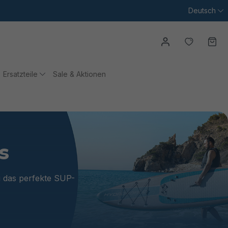
Deutsch
Du hast
Wa
Ersatzteile
Sale & Aktionen
s
u das perfekte SUP-