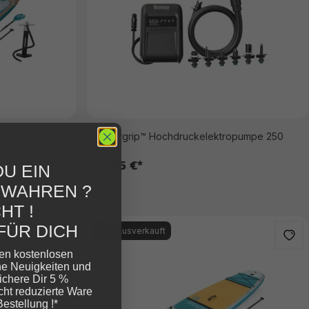
rd-Set Glider
Powergrip™ Hochdruckelektropumpe 250
l/min
49,95 €*
U EIN
EWAHREN ?
HT !
FÜR DICH
%
Ausverkauft
ren kostenlosen
ne Neuigkeiten und
ichere Dir 5 %
cht reduzierte Ware
Bestellung !*