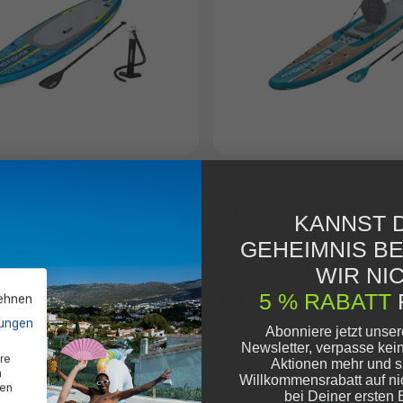
 SUP Touring Board-Set Aqua
Hydro Force® SUP Touring Boa
 79 x 12 cm
Elite™ mit Sitz 381 x 79 x 15 cm
449,95 €*
KANNST D
GEHEIMNIS B
WIR NIC
5 % RABATT
lehnen
%
ungen
Abonniere jetzt unse
Newsletter, verpasse kei
re
Aktionen mehr und s
n
Willkommensrabatt auf ni
den
bei Deiner ersten 