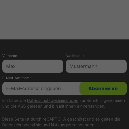
ten die Außenwände
erung bietet
ält.
Vorname
Nachname
E-Mail-Adresse
*
Abonnieren
Ich habe die
Datenschutzbestimmungen
zur Kenntnis genommen
und die
AGB
gelesen und bin mit ihnen einverstanden.
Windsurfen – ideal für
Diese Seite ist durch reCAPTCHA geschützt und es gelten die
Datenschutzrichtlinie
und
Nutzungsbedingungen
.