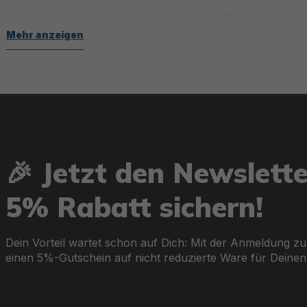
Robuste Konstruktion und hochwertige Materialien
Mehr anzeigen
Die SUPs besitzen eine FortiFiber™-Innenkonstruktion, d
stabil zusammen und sorgen für eine perfekte Kombination 
zusätzlichen Schutz vor Abnutzung und Witterungseinflüs
Innovative Features für einzigartige Erlebnisse
🎉 Jetzt den Newslett
Panorama-Fenster:
Beobachte die Unterwasserwelt, währ
5% Rabatt sichern!
Integrierte Elektropumpe:
Müheloses und schnelles Auf
Dein Vorteil wartet schon auf Dich: Mit der Anmeldung zu
einen 5%-Gutschein auf nicht reduzierte Ware für Deinen
Multifunktionale Einsatzmöglichkeiten:
Einige Boards la
vielseitige Abenteuer.