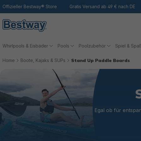
m Hauptinhalt
Zur Suche
Offizieller Bestway® Store
Zur Hauptnavigation
Gratis Versand ab 49 € nach DE
Whirlpools & Eisbäder
Pools
Poolzubehör
Spiel & Spa
Home
Boote, Kajaks & SUPs
Stand Up Paddle Boards
Egal ob für entspa