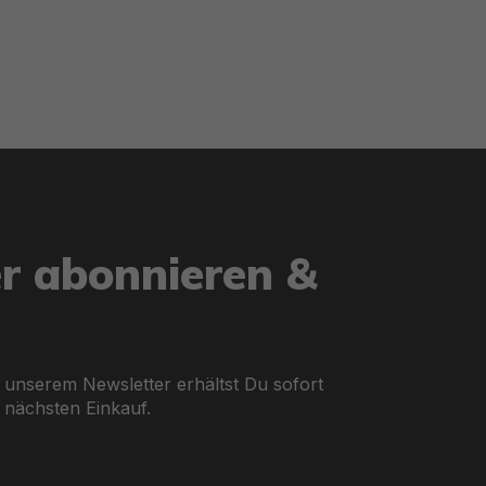
ie aus tausenden Polyesterfäden besteht. Diese Fäden hal
aus Festigkeit und Flexibilität. Die PVC-Oberflächenlamini
sen, sodass Dein SUP auch bei intensiver Nutzung lange h
er abonnieren &
end Du über das Wasser gleitest.
pumpen für noch mehr Komfort.
 unserem Newsletter erhältst Du sofort
 nächsten Einkauf.
ssen sich in Kajaks verwandeln oder bieten die Option zum 