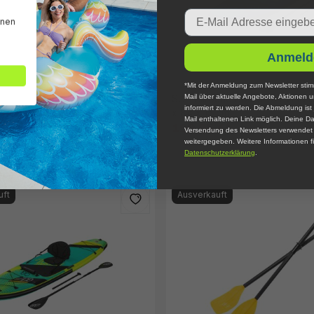
Email
nnen
Anmeld
*Mit der Anmeldung zum Newsletter stim
 Board-Set Wildwave™ 305 x 76
SUP Allround Board-Set Wild Is
Mail über aktuelle Angebote, Aktionen 
informiert zu werden. Die Abmeldung ist 
x 84 x 15 cm
Mail enthaltenen Link möglich. Deine Da
199,95 €*
299,95 €* UVP
319,95 €* UVP
Versendung des Newsletters verwendet u
weitergegeben. Weitere Informationen fi
Datenschutzerklärung
.
uft
Ausverkauft