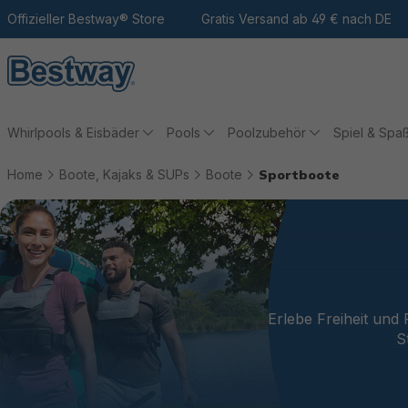
m Hauptinhalt
Zur Suche
Offizieller Bestway® Store
Zur Hauptnavigation
Gratis Versand ab 49 € nach DE
Whirlpools & Eisbäder
Pools
Poolzubehör
Spiel & Spa
Home
Boote, Kajaks & SUPs
Boote
Sportboote
Erlebe Freiheit und
S