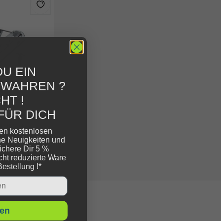
U EIN
EWAHREN ?
HT !
FÜR DICH
ett Set
ren kostenlosen
cm
ne Neuigkeiten und
ichere Dir 5 %
cht reduzierte Ware
Bestellung !*
en