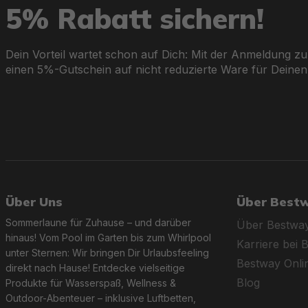
Motorhalterungen:
Die Boote unterstützen Motoren mit bi
5% Rabatt sichern!
Komfortable Sitze:
Abnehmbare Sitzkissen und Alu- oder
Dein Vorteil wartet schon auf Dich: Mit der Anmeldung zu
einen 5%-Gutschein auf nicht reduzierte Ware für Deinen
Freibewegliche Ruderdollen & Ruderklammern:
Optimale
Halteleinen & Stahlzugringe:
Erleichtern das Festmache
Praktische Features wie integrierte Staumöglichkeiten, 
runden das Erlebnis ab.
Über Uns
Über Best
Schnelle Einsatzbereitschaft und umfangreiches Zube
Sommerlaune für Zuhause – und darüber
Über Bestwa
hinaus! Vom Pool im Garten bis zum Whirlpool
Karriere bei 
Alle Sportboote sind dank Schnellverschluss- und Bosto
unter Sternen: Wir bringen Dir Urlaubsfeeling
enthält alles, was Du für Deinen Ausflug benötigst:
Bestway Onl
direkt nach Hause! Entdecke vielseitige
Blog
Produkte für Wasserspaß, Wellness &
Aluminium-Ruder für optimale Steuerung.
Outdoor-Abenteuer – inklusive Luftbetten,