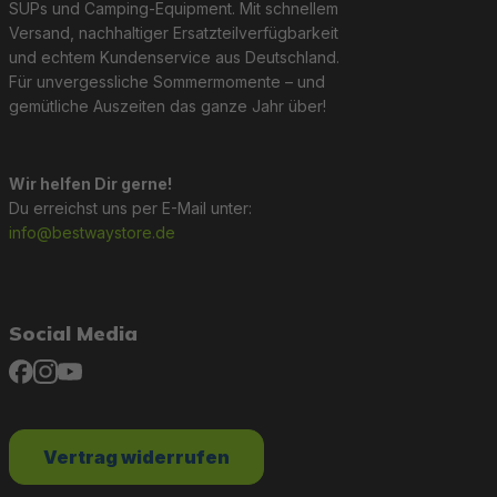
Doppelhubkolbenpumpe mit Manometer zum einfac
SUPs und Camping-Equipment. Mit schnellem
Praktische Tragetaschen für Transport und Lagerung
Versand, nachhaltiger Ersatzteilverfügbarkeit
Zugseile und Reparatur-Sets für kleine Notfälle.
und echtem Kundenservice aus Deutschland.
Für unvergessliche Sommermomente – und
gemütliche Auszeiten das ganze Jahr über!
Erlebe unvergessliche Momente auf dem Wasser mit den Be
Abenteuer!
Wir helfen Dir gerne!
Du erreichst uns per E-Mail unter:
info@bestwaystore.de
Social Media
Vertrag widerrufen