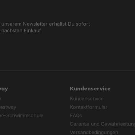
s zu 15 PS (Motor nicht enthalten), um noch mehr Flexibili
 Sperrholzsitzbänke sorgen für Bequemlichkeit auf lange
 unserem Newsletter erhältst Du sofort
 nächsten Einkauf.
 Steuerung für effiziente Navigation.
n und Manövrieren.
verstärkte Planken zum Schutz vor Stößen und salzwasserbe
way
Kundenservice
hör
y
Kundenservice
Bestway
Kontaktformular
n-Ventilen im Handumdrehen aufgeblasen und einsatzbereit
ine-Schwimmschule
FAQs
Garantie und Gewährleistun
Versandbedingungen