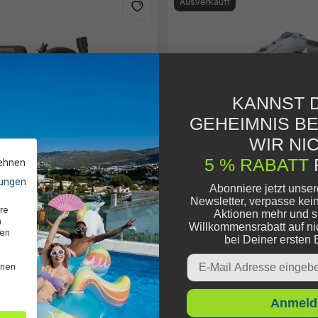
Ausverkauft
KANNST D
GEHEIMNIS B
WIR NIC
5 % RABATT
lehnen
ungen
Hochdruckelektropumpe 250
Hydro Force® Sportboot Kompl
Abonniere jetzt unse
Beacon Elite™ 335 x 160 x 47 
Newsletter, verpasse kei
629,95 €*
re
Aktionen mehr und s
n
Willkommensrabatt auf ni
den
bei Deiner ersten 
Email
nnen
Anmeld
lseitigkeit