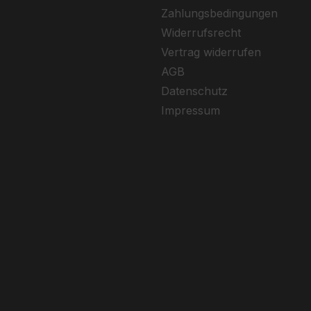
hen Aufpumpen.
Zahlungsbedingungen
.
Widerrufsrecht
Vertrag widerrufen
AGB
stway® Sportbooten – robust, vielseitig und immer bereit
Datenschutz
Impressum