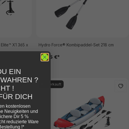
Elite™ X1 365 x
Hydro Force® Kombipaddel-Set 218 cm
20,95 €*
U EIN
EWAHREN ?
Ausverkauft
HT !
FÜR DICH
ren kostenlosen
ne Neuigkeiten und
ichere Dir 5 %
cht reduzierte Ware
Bestellung !*