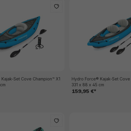
 Kajak-Set Cove Champion™ X1
Hydro Force® Kajak-Set Cov
 cm
331 x 88 x 45 cm
159,95 €*