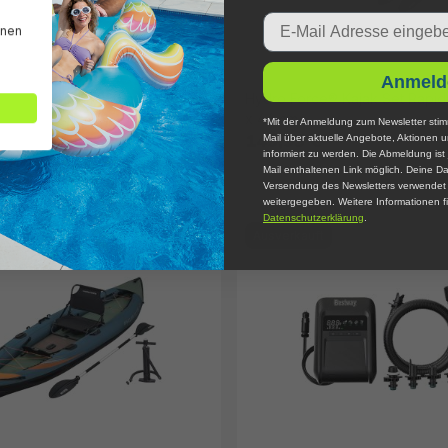
Email
nnen
Anmeld
 Kajak-Paddel 230 cm
Hydro Force® Kajak Set Rapid
x 44 cm
*Mit der Anmeldung zum Newsletter stim
149,95 €*
Mail über aktuelle Angebote, Aktionen 
informiert zu werden. Die Abmeldung ist 
Mail enthaltenen Link möglich. Deine Da
Versendung des Newsletters verwendet u
weitergegeben. Weitere Informationen fi
Datenschutzerklärung
.
Ausverkauft