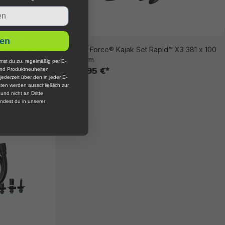
en
™ X2 321 x 100
Hydro Force® Kajak Set Rapid™ X3 381 x 100
x 44 cm
mst du zu, regelmäßig per E-
199,95 €*
und Produktneuheiten
jederzeit über den in jeder E-
ten werden ausschließlich zur
nd nicht an Dritte
ndest du in unserer