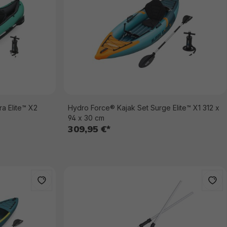
a Elite™ X2
Hydro Force® Kajak Set Surge Elite™ X1 312 x
94 x 30 cm
309,95 €*