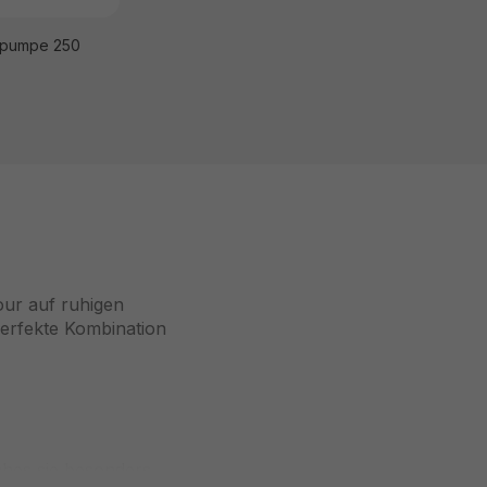
opumpe 250
our auf ruhigen
perfekte Kombination
ches sie besonders