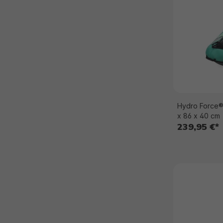
Hydro Force® 
x 86 x 40 cm
239,95 €*