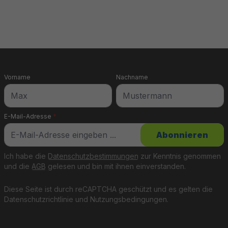
en Finnen bieten die
delle sind zudem mit
chen die Kajaks
e Sicherheit hast, die
en Kajaks.
Vorname
Nachname
ktischen
E-Mail-Adresse
*
Abonnieren
Ich habe die
Datenschutzbestimmungen
zur Kenntnis genommen
und die
AGB
gelesen und bin mit ihnen einverstanden.
Diese Seite ist durch reCAPTCHA geschützt und es gelten die
Datenschutzrichtlinie
und
Nutzungsbedingungen
.