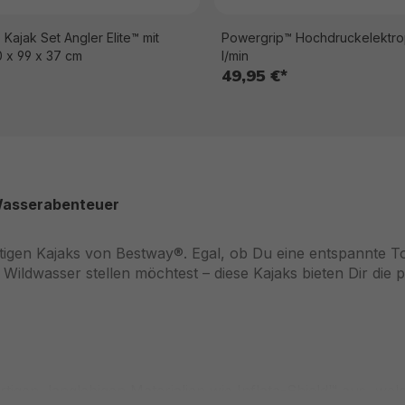
Kajak Set Angler Elite™ mit
Powergrip™ Hochdruckelektr
0 x 99 x 37 cm
l/min
49,95 €*
 Wasserabenteuer
tigen Kajaks von Bestway®. Egal, ob Du eine entspannte T
ldwasser stellen möchtest – diese Kajaks bieten Dir die 
igen, langlebigen Materialien wie Inflata-Shield™ aus, wel