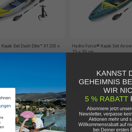
Kajak Set Dash Elite™ X1 335 x
Hydro Force® Kajak Set Arrow 
73 x 30 cm
479,95 €*
KANNST D
GEHEIMNIS B
Ausverkauft
WIR NIC
5 % RABATT
lehnen
ungen
Abonniere jetzt unse
Newsletter, verpasse kei
re
Aktionen mehr und s
n
Willkommensrabatt auf ni
den
bei Deiner ersten 