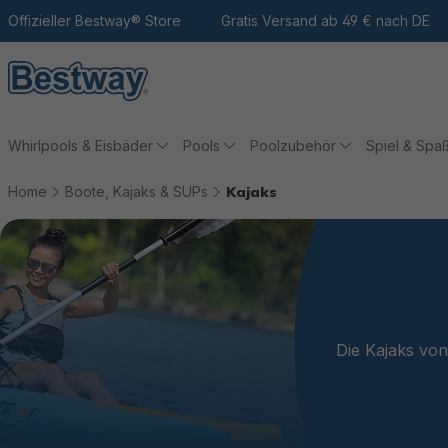
m Hauptinhalt
Zur Suche
Offizieller Bestway® Store
Zur Hauptnavigation
Gratis Versand ab 49 € nach DE
Whirlpools & Eisbäder
Pools
Poolzubehör
Spiel & Spa
Home
Boote, Kajaks & SUPs
Kajaks
Die Kajaks von