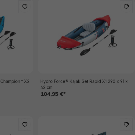
e Champion™ X2
Hydro Force® Kajak Set Rapid X1 290 x 91 x
42 cm
104,95 €*