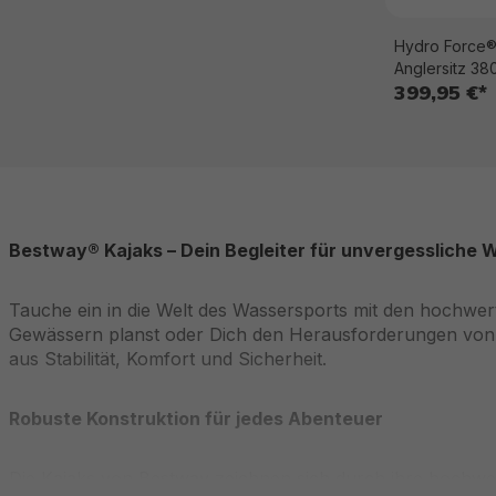
Hydro Force® 
Anglersitz 38
399,95 €*
Bestway® Kajaks – Dein Begleiter für unvergessliche
Tauche ein in die Welt des Wassersports mit den hochwer
Gewässern planst oder Dich den Herausforderungen von Wi
aus Stabilität, Komfort und Sicherheit.
Robuste Konstruktion für jedes Abenteuer
Die Kajaks von Bestway zeichnen sich durch ihre hochwert