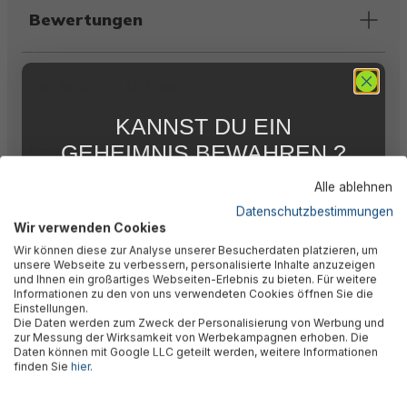
Bewertungen
Technische Daten
KANNST DU EIN
Downloads
GEHEIMNIS BEWAHREN ?
WIR NICHT !
Alle ablehnen
5 % RABATT
FÜR DICH
Datenschutzbestimmungen
Warnhinweise
Wir verwenden Cookies
Abonniere jetzt unseren kostenlosen
Wir können diese zur Analyse unserer Besucherdaten platzieren, um
Newsletter, verpasse keine Neuigkeiten und
unsere Webseite zu verbessern, personalisierte Inhalte anzuzeigen
Aktionen mehr und sichere Dir 5 %
Herstellerinformation
und Ihnen ein großartiges Webseiten-Erlebnis zu bieten. Für weitere
Willkommensrabatt auf nicht reduzierte Ware
Informationen zu den von uns verwendeten Cookies öffnen Sie die
bei Deiner ersten Bestellung !*
Einstellungen.
Die Daten werden zum Zweck der Personalisierung von Werbung und
Email
zur Messung der Wirksamkeit von Werbekampagnen erhoben. Die
Daten können mit Google LLC geteilt werden, weitere Informationen
Ähnliche Produkte
finden Sie
hier
.
Anmelden