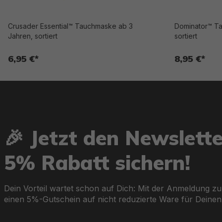
Crusader Essential™ Tauchmaske ab 3
Dominator™ Ta
Jahren, sortiert
sortiert
6,95 €*
8,95 €*
🎉 Jetzt den Newslett
5% Rabatt sichern!
Dein Vorteil wartet schon auf Dich: Mit der Anmeldung zu
einen 5%-Gutschein auf nicht reduzierte Ware für Deinen