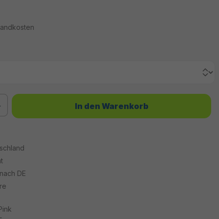
rsandkosten
chten Wert ein oder benutze die Schaltflächen um die Anzahl zu erhöhen od
In den Warenkorb
tschland
t
 nach DE
re
Pink