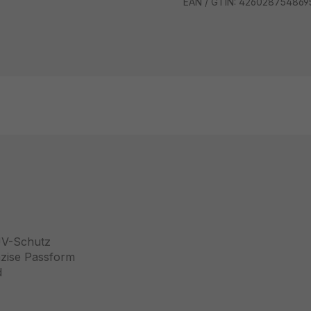
EAN / GTIN:
426028754869
UV-Schutz
äzise Passform
d