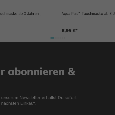
uchmaske ab 3 Jahren ,
Aqua Pals™ Tauchmaske ab 3 Ja
8,95 €*
er abonnieren &
 unserem Newsletter erhältst Du sofort
 nächsten Einkauf.