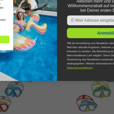
Aktionen mehr und s
n
Willkommensrabatt auf ni
den
bei Deiner ersten 
Email
nnen
Anmeld
*Mit der Anmeldung zum Newsletter stim
Mail über aktuelle Angebote, Aktionen 
informiert zu werden. Die Abmeldung ist 
Mail enthaltenen Link möglich. Deine Da
Versendung des Newsletters verwendet u
weitergegeben. Weitere Informationen fi
Datenschutzerklärung
.