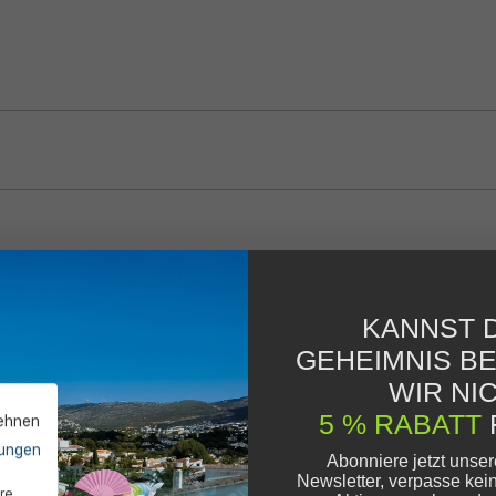
KANNST D
GEHEIMNIS B
WIR NIC
5 % RABATT
lehnen
ungen
Abonniere jetzt unse
Newsletter, verpasse kei
re