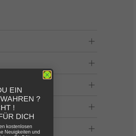
U EIN
EWAHREN ?
HT !
FÜR DICH
ren kostenlosen
ne Neuigkeiten und