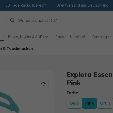
30 Tage Rückgaberecht
Direktversand aus Deutschland
ß
Boote, Kajaks & SUPs
Luftbetten & -möbel
Camping
en & Tauchmasken
Explora Essen
Pink
auswählen
Farbe
Gelb
Pink
Grün