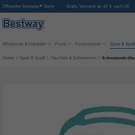
m Hauptinhalt
Zur Suche
Offizieller Bestway® Store
Zur Hauptnavigation
Gratis Versand ab 49 € nach DE
Whirlpools & Eisbäder
Pools
Poolzubehör
Spiel & Spa
Home
Spiel & Spaß
Tauchen & Schwimmen
Schwimmbrill
Bildergalerie überspringen