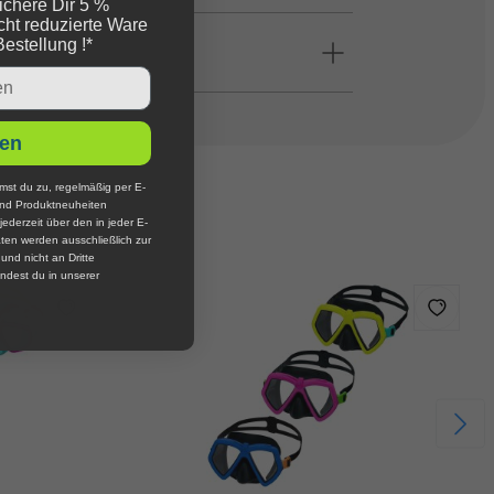
ichere Dir 5 %
cht reduzierte Ware
Bestellung !*
en
mst du zu, regelmäßig per E-
und Produktneuheiten
jederzeit über den in jeder E-
ten werden ausschließlich zur
nd nicht an Dritte
ndest du in unserer