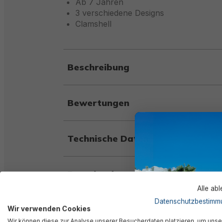
Ab 7 Jahren
3 verschiedene Designs
Clamshell
Beschreibung
Bewertungen
Technische Daten
Downloads
Alle ab
Datenschutzbestimm
Warnhinweise
Wir verwenden Cookies
Wir können diese zur Analyse unserer Besucherdaten platzieren, um unse