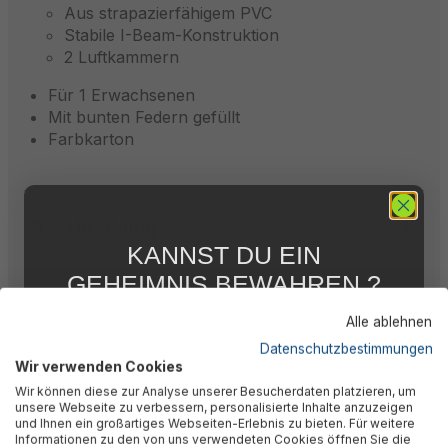
Aus strapazierfähigem PVC
Stabile I-Beam-Konstruktion
2 Luftkammern
Für 1 Erwachsenen
Mit bunten Federn gefüllt
Farbkarton
Beschreibung
KANNST DU EIN
GEHEIMNIS BEWAHREN ?
Bewertungen
WIR NICHT !
Alle ablehnen
5 % RABATT
FÜR DICH
Datenschutzbestimmungen
Wir verwenden Cookies
Technische Daten
Abonniere jetzt unseren kostenlosen
Wir können diese zur Analyse unserer Besucherdaten platzieren, um
Newsletter, verpasse keine Neuigkeiten und
unsere Webseite zu verbessern, personalisierte Inhalte anzuzeigen
Aktionen mehr und sichere Dir 5 %
und Ihnen ein großartiges Webseiten-Erlebnis zu bieten. Für weitere
Willkommensrabatt auf nicht reduzierte Ware
Downloads
Informationen zu den von uns verwendeten Cookies öffnen Sie die
bei Deiner ersten Bestellung !*