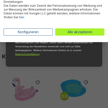
Einstellungen.
Die Daten werden zum Zweck der Personalisierung von Werbung und
Email
zur Messung der Wirksamkeit von Werbekampagnen erhoben. Die
Daten können mit Google LLC geteilt werden, weitere Informationen
Warnhinweise
finden Sie
hier
.
Anmelden
*Mit der Anmeldung zum Newsletter stimmst du zu, regelmäßig per E-
Konfigurieren
Alle akzeptieren
Herstellerinformation
Mail über aktuelle Angebote, Aktionen und Produktneuheiten
informiert zu werden. Die Abmeldung ist jederzeit über den in jeder E-
Mail enthaltenen Link möglich. Deine Daten werden ausschließlich zur
Versendung des Newsletters verwendet und nicht an Dritte
weitergegeben. Weitere Informationen findest du in unserer
Kunden kauften auch
Datenschutzerklärung
.