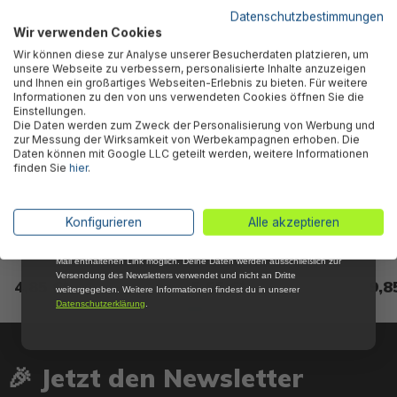
5 % RABATT
FÜR DICH
Datenschutzbestimmungen
Wir verwenden Cookies
Abonniere jetzt unseren kostenlosen
Wir können diese zur Analyse unserer Besucherdaten platzieren, um
Newsletter, verpasse keine Neuigkeiten und
unsere Webseite zu verbessern, personalisierte Inhalte anzuzeigen
Aktionen mehr und sichere Dir 5 %
und Ihnen ein großartiges Webseiten-Erlebnis zu bieten. Für weitere
Willkommensrabatt auf nicht reduzierte Ware
Informationen zu den von uns verwendeten Cookies öffnen Sie die
bei Deiner ersten Bestellung !*
Einstellungen.
Die Daten werden zum Zweck der Personalisierung von Werbung und
Email
zur Messung der Wirksamkeit von Werbekampagnen erhoben. Die
Daten können mit Google LLC geteilt werden, weitere Informationen
finden Sie
hier
.
Anmelden
Bestway® Ersatzteil
Bestway® Ersatzteil Obere
Bestw
Filtersieb-Dichtung
Dichtung für ausgewählte
Vorfi
*Mit der Anmeldung zum Newsletter stimmst du zu, regelmäßig per E-
Konfigurieren
Alle akzeptieren
Flowclear™ Sandfilteranlagen
Flowclear™ Sandfilteranlagen
ausg
Mail über aktuelle Angebote, Aktionen und Produktneuheiten
(ausgenommen 2.006 / 3.028
Sandf
informiert zu werden. Die Abmeldung ist jederzeit über den in jeder E-
Mail enthaltenen Link möglich. Deine Daten werden ausschließlich zur
l/h)
2024
Versendung des Newsletters verwendet und nicht an Dritte
4,85 €*
5,85 €*
9,8
weitergegeben. Weitere Informationen findest du in unserer
Datenschutzerklärung
.
🎉 Jetzt den Newsletter