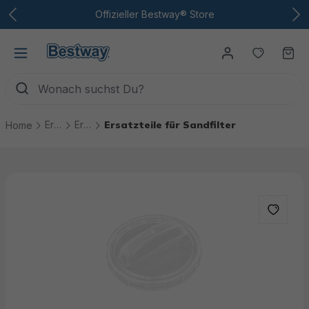
Zum Hauptinhalt
Offizieller Bestway® Store
Du hast
Wa
Ersatzteile
Ersatzteile Pool Technik
Ersatzteile für Sandfilter
Home
Bildergalerie überspringen