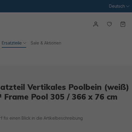
Deutsch
Du hast
Wa
Ersatzteile
Sale & Aktionen
tzteil Vertikales Poolbein (weiß)
™ Frame Pool 305 / 366 x 76 cm
irf fix einen Blick in die Artikelbeschreibung