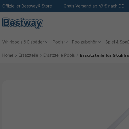
m Hauptinhalt
Zur Suche
Offizieller Bestway® Store
Zur Hauptnavigation
Gratis Versand ab 49 € nach DE
Whirlpools & Eisbäder
Pools
Poolzubehör
Spiel & Spa
Home
Ersatzteile
Ersatzteile Pools
Ersatzteile für Stahl
Bildergalerie überspringen