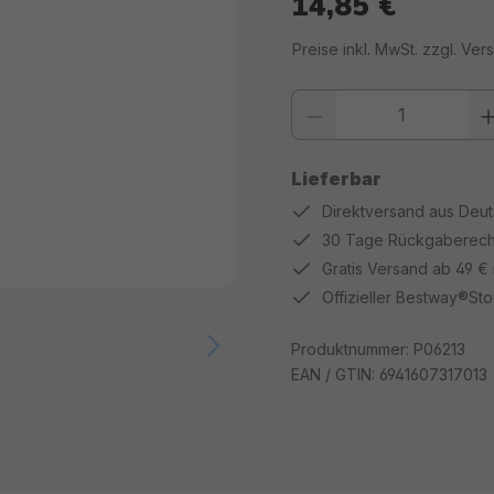
14,85 €
Regulärer Preis:
Preise inkl. MwSt. zzgl. Ve
Produkt Anzahl: Gib den gewüns
Lieferbar
Direktversand aus Deu
30 Tage Rückgaberech
Gratis Versand ab 49 €
Offizieller Bestway®Sto
Produktnummer:
P06213
EAN / GTIN:
6941607317013