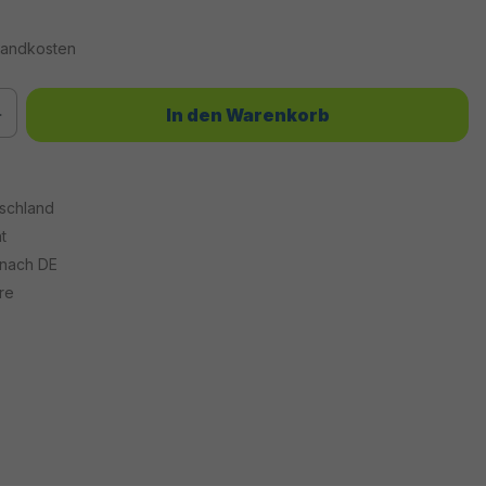
rsandkosten
chten Wert ein oder benutze die Schaltflächen um die Anzahl zu erhöhen od
In den Warenkorb
tschland
t
 nach DE
re