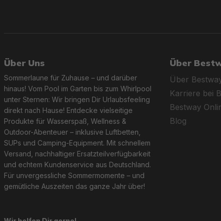
Über Uns
Über Best
Sommerlaune für Zuhause – und darüber
Über Bestwa
hinaus! Vom Pool im Garten bis zum Whirlpool
Karriere bei 
unter Sternen: Wir bringen Dir Urlaubsfeeling
Bestway Onl
direkt nach Hause! Entdecke vielseitige
Blog
Produkte für Wasserspaß, Wellness &
Outdoor-Abenteuer – inklusive Luftbetten,
SUPs und Camping-Equipment. Mit schnellem
Versand, nachhaltiger Ersatzteilverfügbarkeit
und echtem Kundenservice aus Deutschland.
Für unvergessliche Sommermomente – und
gemütliche Auszeiten das ganze Jahr über!
Wir helfen Dir gerne!