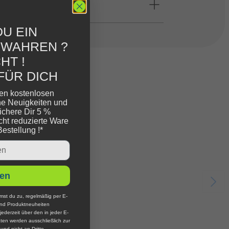
U EIN
EWAHREN ?
HT !
FÜR DICH
ren kostenlosen
ne Neuigkeiten und
ichere Dir 5 %
cht reduzierte Ware
Bestellung !*
en
mst du zu, regelmäßig per E-
und Produktneuheiten
jederzeit über den in jeder E-
ten werden ausschließlich zur
nd nicht an Dritte