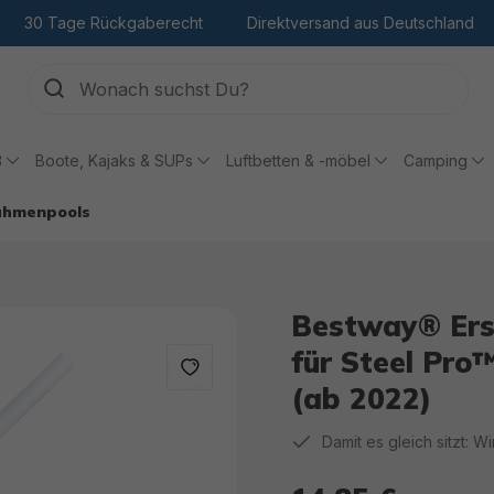
30 Tage Rückgaberecht
Direktversand aus Deutschland
ß
Boote, Kajaks & SUPs
Luftbetten & -möbel
Camping
rahmenpools
Bestway® Ersa
für Steel Pro
(ab 2022)
Damit es gleich sitzt: W