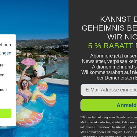
KANNST D
GEHEIMNIS B
WIR NIC
5 % RABATT
lehnen
ungen
Abonniere jetzt unse
Newsletter, verpasse kei
re
Aktionen mehr und s
n
Willkommensrabatt auf ni
den
bei Deiner ersten 
Email
nnen
Anmeld
*Mit der Anmeldung zum Newsletter stim
Mail über aktuelle Angebote, Aktionen 
informiert zu werden. Die Abmeldung ist 
Mail enthaltenen Link möglich. Deine Da
Versendung des Newsletters verwendet u