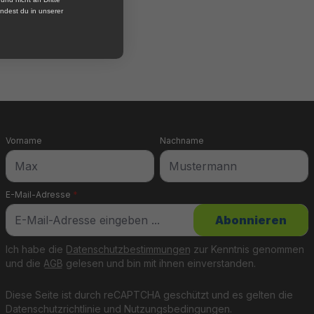
ndest du in unserer
Vorname
Nachname
E-Mail-Adresse
*
Abonnieren
Ich habe die
Datenschutzbestimmungen
zur Kenntnis genommen
und die
AGB
gelesen und bin mit ihnen einverstanden.
Diese Seite ist durch reCAPTCHA geschützt und es gelten die
Datenschutzrichtlinie
und
Nutzungsbedingungen
.