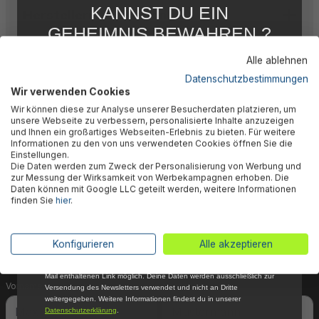
KANNST DU EIN
Herstellerinformation
GEHEIMNIS BEWAHREN ?
WIR NICHT !
Alle ablehnen
5 % RABATT
FÜR DICH
Datenschutzbestimmungen
Wir verwenden Cookies
Abonniere jetzt unseren kostenlosen
🎉 Jetzt den Newsletter
Wir können diese zur Analyse unserer Besucherdaten platzieren, um
Newsletter, verpasse keine Neuigkeiten und
unsere Webseite zu verbessern, personalisierte Inhalte anzuzeigen
Aktionen mehr und sichere Dir 5 %
und Ihnen ein großartiges Webseiten-Erlebnis zu bieten. Für weitere
abonnieren & 5% Rabatt
Willkommensrabatt auf nicht reduzierte Ware
Informationen zu den von uns verwendeten Cookies öffnen Sie die
bei Deiner ersten Bestellung !*
Einstellungen.
sichern!
Die Daten werden zum Zweck der Personalisierung von Werbung und
Email
zur Messung der Wirksamkeit von Werbekampagnen erhoben. Die
Daten können mit Google LLC geteilt werden, weitere Informationen
Dein Vorteil wartet schon auf Dich: Mit der Anmeldung
finden Sie
hier
.
Anmelden
zu unserem Newsletter erhältst Du sofort einen 5%-
Gutschein auf nicht reduzierte Ware für Deinen
*Mit der Anmeldung zum Newsletter stimmst du zu, regelmäßig per E-
Konfigurieren
Alle akzeptieren
nächsten Einkauf.
Mail über aktuelle Angebote, Aktionen und Produktneuheiten
informiert zu werden. Die Abmeldung ist jederzeit über den in jeder E-
Mail enthaltenen Link möglich. Deine Daten werden ausschließlich zur
Vorname
Nachname
Versendung des Newsletters verwendet und nicht an Dritte
weitergegeben. Weitere Informationen findest du in unserer
Datenschutzerklärung
.