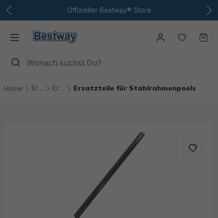
Zum Hauptinhalt
Offizieller Bestway® Store
Du hast
Wa
Ersatzteile
Ersatzteile Pools
Ersatzteile für Stahlrahmenpools
Home
Bildergalerie überspringen