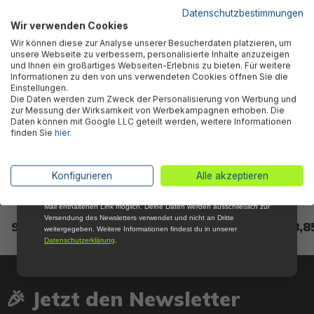
5 % RABATT
FÜR DICH
Datenschutzbestimmungen
Wir verwenden Cookies
Abonniere jetzt unseren kostenlosen
Wir können diese zur Analyse unserer Besucherdaten platzieren, um
Newsletter, verpasse keine Neuigkeiten und
unsere Webseite zu verbessern, personalisierte Inhalte anzuzeigen
Aktionen mehr und sichere Dir 5 %
und Ihnen ein großartiges Webseiten-Erlebnis zu bieten. Für weitere
Willkommensrabatt auf nicht reduzierte Ware
Informationen zu den von uns verwendeten Cookies öffnen Sie die
bei Deiner ersten Bestellung !*
Einstellungen.
Die Daten werden zum Zweck der Personalisierung von Werbung und
Email
zur Messung der Wirksamkeit von Werbekampagnen erhoben. Die
Daten können mit Google LLC geteilt werden, weitere Informationen
finden Sie
hier
.
Anmelden
Donut Ø 77 x 19 cm
Wasserfeste selbstklebende
Bestw
Reparaturflicken 6,5 x 6,5 cm,
Sich
*Mit der Anmeldung zum Newsletter stimmst du zu, regelmäßig per E-
Konfigurieren
Alle akzeptieren
10 Stück
(grau
Mail über aktuelle Angebote, Aktionen und Produktneuheiten
MAX™
informiert zu werden. Die Abmeldung ist jederzeit über den in jeder E-
Mail enthaltenen Link möglich. Deine Daten werden ausschließlich zur
Versendung des Newsletters verwendet und nicht an Dritte
9,95 €*
4,95 €*
8,8
weitergegeben. Weitere Informationen findest du in unserer
Datenschutzerklärung
.
🎉 Jetzt den Newsletter