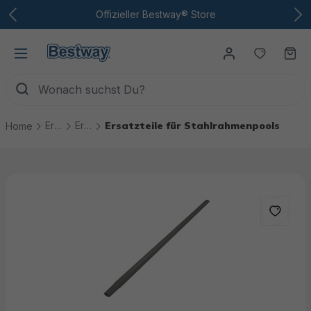
Zum Hauptinhalt
Offizieller Bestway® Store
Du hast
Wa
Ersatzteile
Ersatzteile Pools
Ersatzteile für Stahlrahmenpools
Home
Bildergalerie überspringen