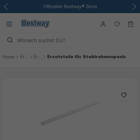
Zum Hauptinhalt
Offizieller Bestway® Store
Du hast
Wa
Ersatzteile
Ersatzteile Pools
Ersatzteile für Stahlrahmenpools
Home
Bildergalerie überspringen