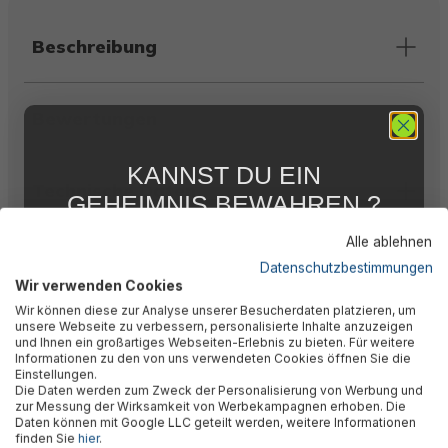
Beschreibung
Bewertungen
KANNST DU EIN
Technische Daten
GEHEIMNIS BEWAHREN ?
WIR NICHT !
Alle ablehnen
5 % RABATT
FÜR DICH
Warnhinweise
Datenschutzbestimmungen
Wir verwenden Cookies
Abonniere jetzt unseren kostenlosen
Wir können diese zur Analyse unserer Besucherdaten platzieren, um
Newsletter, verpasse keine Neuigkeiten und
unsere Webseite zu verbessern, personalisierte Inhalte anzuzeigen
Aktionen mehr und sichere Dir 5 %
Herstellerinformation
und Ihnen ein großartiges Webseiten-Erlebnis zu bieten. Für weitere
Willkommensrabatt auf nicht reduzierte Ware
Informationen zu den von uns verwendeten Cookies öffnen Sie die
bei Deiner ersten Bestellung !*
Einstellungen.
Die Daten werden zum Zweck der Personalisierung von Werbung und
Email
zur Messung der Wirksamkeit von Werbekampagnen erhoben. Die
Daten können mit Google LLC geteilt werden, weitere Informationen
finden Sie
hier
.