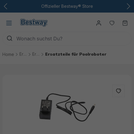
Zum Hauptinhalt
Offizieller Bestway® Store
Du hast
Wa
Ersatzteile
Ersatzteile Pool Technik
Ersatzteile für Poolroboter
Home
Bildergalerie überspringen