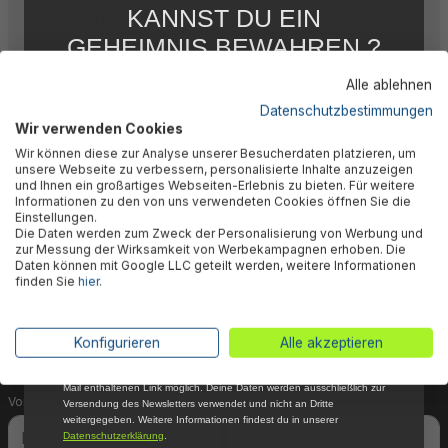
KANNST DU EIN
Herstellerinformation
GEHEIMNIS BEWAHREN ?
WIR NICHT !
Alle ablehnen
5 % RABATT
FÜR DICH
Datenschutzbestimmungen
Wir verwenden Cookies
Abonniere jetzt unseren kostenlosen
🎉 Jetzt den Newsletter
Wir können diese zur Analyse unserer Besucherdaten platzieren, um
Newsletter, verpasse keine Neuigkeiten und
unsere Webseite zu verbessern, personalisierte Inhalte anzuzeigen
Aktionen mehr und sichere Dir 5 %
und Ihnen ein großartiges Webseiten-Erlebnis zu bieten. Für weitere
abonnieren & 5% Rabatt
Willkommensrabatt auf nicht reduzierte Ware
Informationen zu den von uns verwendeten Cookies öffnen Sie die
bei Deiner ersten Bestellung !*
Einstellungen.
sichern!
Die Daten werden zum Zweck der Personalisierung von Werbung und
Email
zur Messung der Wirksamkeit von Werbekampagnen erhoben. Die
Daten können mit Google LLC geteilt werden, weitere Informationen
Dein Vorteil wartet schon auf Dich: Mit der Anmeldung
finden Sie
hier
.
Anmelden
zu unserem Newsletter erhältst Du sofort einen 5%-
Gutschein auf nicht reduzierte Ware für Deinen
*Mit der Anmeldung zum Newsletter stimmst du zu, regelmäßig per E-
Konfigurieren
Alle akzeptieren
nächsten Einkauf.
Mail über aktuelle Angebote, Aktionen und Produktneuheiten
informiert zu werden. Die Abmeldung ist jederzeit über den in jeder E-
Mail enthaltenen Link möglich. Deine Daten werden ausschließlich zur
Vorname
Nachname
Versendung des Newsletters verwendet und nicht an Dritte
weitergegeben. Weitere Informationen findest du in unserer
Datenschutzerklärung
.