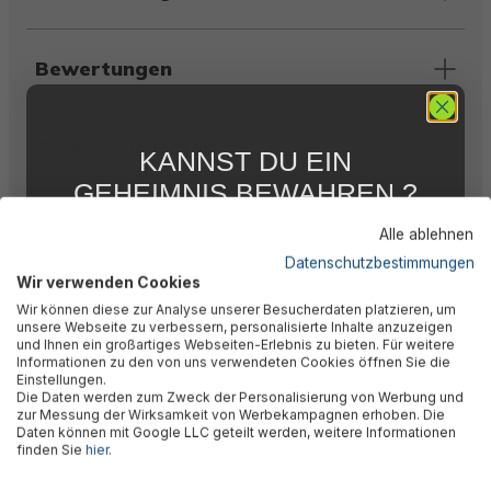
Bewertungen
Technische Daten
KANNST DU EIN
GEHEIMNIS BEWAHREN ?
WIR NICHT !
Warnhinweise
Alle ablehnen
5 % RABATT
FÜR DICH
Datenschutzbestimmungen
Wir verwenden Cookies
Abonniere jetzt unseren kostenlosen
Herstellerinformation
Wir können diese zur Analyse unserer Besucherdaten platzieren, um
Newsletter, verpasse keine Neuigkeiten und
unsere Webseite zu verbessern, personalisierte Inhalte anzuzeigen
Aktionen mehr und sichere Dir 5 %
und Ihnen ein großartiges Webseiten-Erlebnis zu bieten. Für weitere
Willkommensrabatt auf nicht reduzierte Ware
Informationen zu den von uns verwendeten Cookies öffnen Sie die
bei Deiner ersten Bestellung !*
Einstellungen.
Die Daten werden zum Zweck der Personalisierung von Werbung und
Email
zur Messung der Wirksamkeit von Werbekampagnen erhoben. Die
Daten können mit Google LLC geteilt werden, weitere Informationen
finden Sie
hier
.
🎉 Jetzt den Newsletter
Anmelden