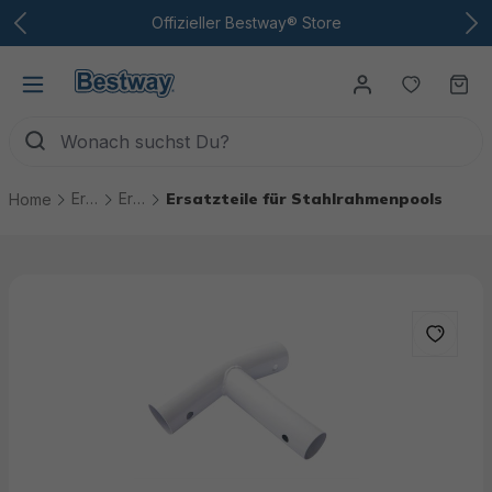
Zum Hauptinhalt
Offizieller Bestway® Store
Du hast
Wa
Ersatzteile
Ersatzteile Pools
Ersatzteile für Stahlrahmenpools
Home
Bildergalerie überspringen