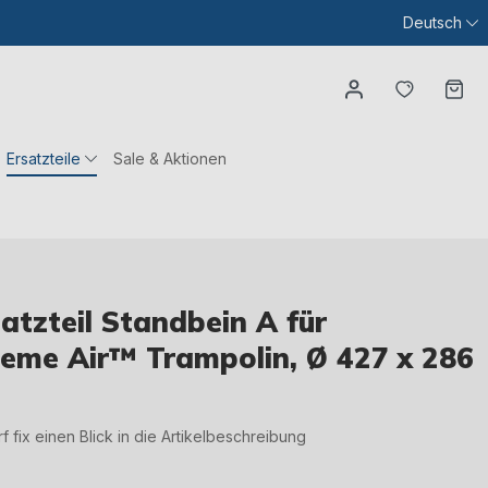
Deutsch
Du hast
Wa
Ersatzteile
Sale & Aktionen
tzteil Standbein A für
eme Air™ Trampolin, Ø 427 x 286
irf fix einen Blick in die Artikelbeschreibung