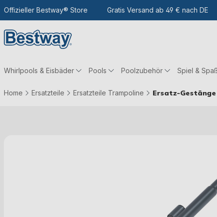
m Hauptinhalt
Zur Suche
Offizieller Bestway® Store
Zur Hauptnavigation
Gratis Versand ab 49 € nach DE
Whirlpools & Eisbäder
Pools
Poolzubehör
Spiel & Spa
Home
Ersatzteile
Ersatzteile Trampoline
Ersatz-Gestänge 
Bildergalerie überspringen