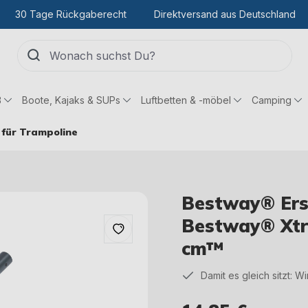
30 Tage Rückgaberecht
Direktversand aus Deutschland
ß
Boote, Kajaks & SUPs
Luftbetten & -möbel
Camping
für Trampoline
Bestway® Ersa
Bestway® Xtr
cm™
Damit es gleich sitzt: W