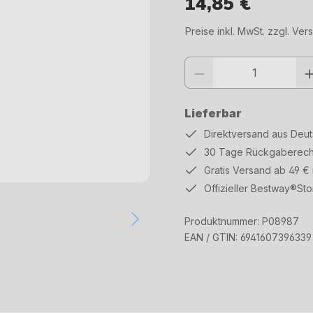
14,85 €
Regulärer Preis:
Preise inkl. MwSt. zzgl. Ve
Produkt Anzahl: Gib den gewüns
Lieferbar
Direktversand aus Deu
30 Tage Rückgaberech
Gratis Versand ab 49 €
Offizieller Bestway®Sto
Produktnummer:
P08987
EAN / GTIN:
6941607396339