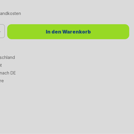
rsandkosten
chten Wert ein oder benutze die Schaltflächen um die Anzahl zu erhöhen od
In den Warenkorb
tschland
t
 nach DE
re