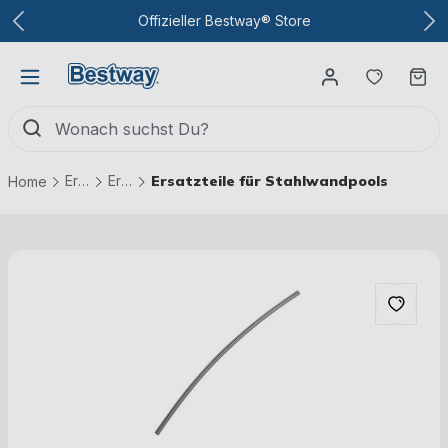
Zum Hauptinhalt
Offizieller Bestway® Store
Du hast
Wa
Ersatzteile
Ersatzteile Pools
Ersatzteile für Stahlwandpools
Home
Bildergalerie überspringen