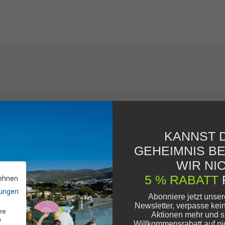
KANNST D
GEHEIMNIS B
WIR NIC
5 % RABATT
lehnen
ungen
Abonniere jetzt unse
Newsletter, verpasse kei
re
Aktionen mehr und s
n
Willkommensrabatt auf ni