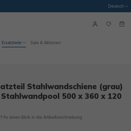
Deutsch
Du hast
Wa
Ersatzteile
Sale & Aktionen
tzteil Stahlwandschiene (grau)
 Stahlwandpool 500 x 360 x 120
irf fix einen Blick in die Artikelbeschreibung