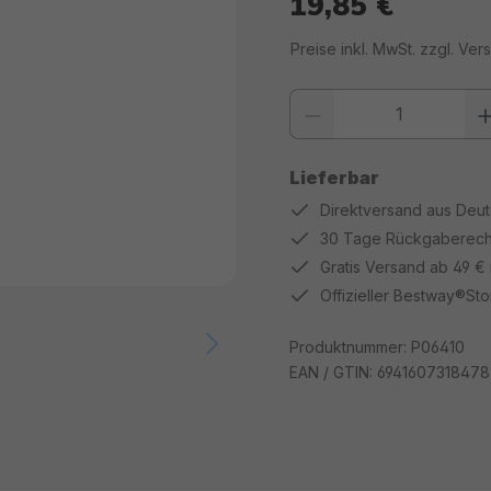
19,85 €
Regulärer Preis:
Preise inkl. MwSt. zzgl. Ve
Produkt Anzahl: Gib den gewüns
Lieferbar
Direktversand aus Deu
30 Tage Rückgaberech
Gratis Versand ab 49 €
Offizieller Bestway®Sto
Produktnummer:
P06410
EAN / GTIN:
6941607318478