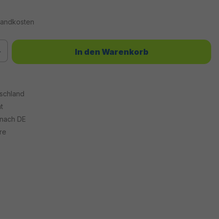
rsandkosten
chten Wert ein oder benutze die Schaltflächen um die Anzahl zu erhöhen od
In den Warenkorb
tschland
t
 nach DE
re