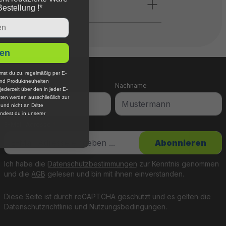
Bestellung !*
en
mst du zu, regelmäßig per E-
und Produktneuheiten
Vorname
Nachname
jederzeit über den in jeder E-
ten werden ausschließlich zur
nd nicht an Dritte
ndest du in unserer
E-Mail-Adresse
*
Abonnieren
Ich habe die
Datenschutzbestimmungen
zur Kenntnis genommen
und die
AGB
gelesen und bin mit ihnen einverstanden.
Diese Seite ist durch reCAPTCHA geschützt und es gelten die
Datenschutzrichtlinie
und
Nutzungsbedingungen
.