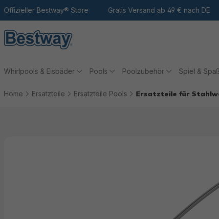
m Hauptinhalt
Zur Suche
Offizieller Bestway® Store
Zur Hauptnavigation
Gratis Versand ab 49 € nach DE
Whirlpools & Eisbäder
Pools
Poolzubehör
Spiel & Spa
Home
Ersatzteile
Ersatzteile Pools
Ersatzteile für Stahl
Bildergalerie überspringen