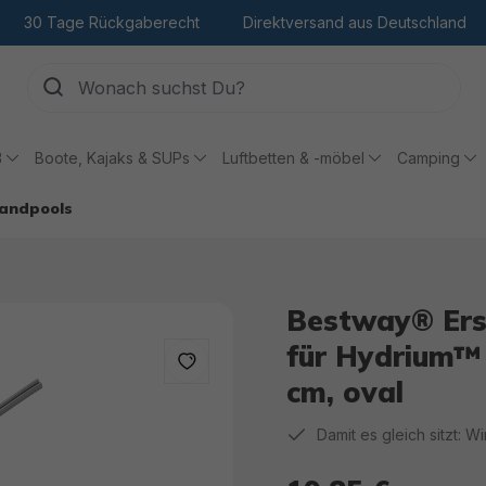
30 Tage Rückgaberecht
Direktversand aus Deutschland
ß
Boote, Kajaks & SUPs
Luftbetten & -möbel
Camping
wandpools
Bestway® Ersa
für Hydrium™
cm, oval
Damit es gleich sitzt: W