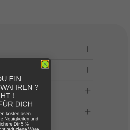
U EIN
EWAHREN ?
HT !
FÜR DICH
ren kostenlosen
ne Neuigkeiten und
ichere Dir 5 %
cht reduzierte Ware