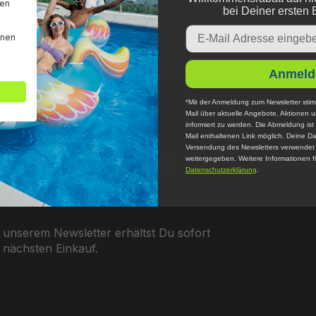
den
bei Deiner ersten 
Email
nnen
Anmeld
*Mit der Anmeldung zum Newsletter stim
Mail über aktuelle Angebote, Aktionen 
informiert zu werden. Die Abmeldung ist 
Mail enthaltenen Link möglich. Deine Da
er abonnieren &
Versendung des Newsletters verwendet u
weitergegeben. Weitere Informationen fi
Datenschutzerklärung
.
 unserem Newsletter erhältst Du sofort
 nächsten Einkauf.