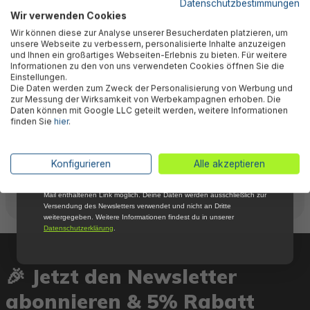
Datenschutzbestimmungen
Wir verwenden Cookies
Abonniere jetzt unseren kostenlosen
Bewertungen
Wir können diese zur Analyse unserer Besucherdaten platzieren, um
Newsletter, verpasse keine Neuigkeiten und
unsere Webseite zu verbessern, personalisierte Inhalte anzuzeigen
Aktionen mehr und sichere Dir 5 %
und Ihnen ein großartiges Webseiten-Erlebnis zu bieten. Für weitere
Willkommensrabatt auf nicht reduzierte Ware
Informationen zu den von uns verwendeten Cookies öffnen Sie die
bei Deiner ersten Bestellung !*
Technische Daten
Einstellungen.
Die Daten werden zum Zweck der Personalisierung von Werbung und
Email
zur Messung der Wirksamkeit von Werbekampagnen erhoben. Die
Daten können mit Google LLC geteilt werden, weitere Informationen
finden Sie
hier
.
Warnhinweise
Anmelden
*Mit der Anmeldung zum Newsletter stimmst du zu, regelmäßig per E-
Konfigurieren
Alle akzeptieren
Mail über aktuelle Angebote, Aktionen und Produktneuheiten
Herstellerinformation
informiert zu werden. Die Abmeldung ist jederzeit über den in jeder E-
Mail enthaltenen Link möglich. Deine Daten werden ausschließlich zur
Versendung des Newsletters verwendet und nicht an Dritte
weitergegeben. Weitere Informationen findest du in unserer
Datenschutzerklärung
.
🎉 Jetzt den Newsletter
abonnieren & 5% Rabatt