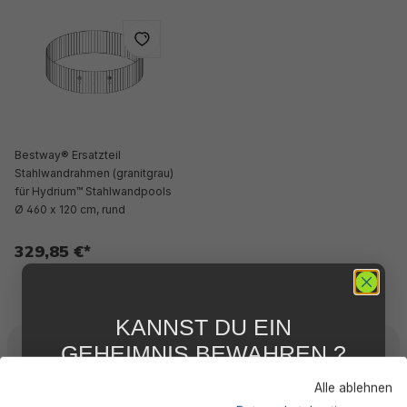
Bestway® Ersatzteil
Stahlwandrahmen (granitgrau)
für Hydrium™ Stahlwandpools
Ø 460 x 120 cm, rund
329,85 €*
KANNST DU EIN
GEHEIMNIS BEWAHREN ?
WIR NICHT !
Beschreibung
Alle ablehnen
5 % RABATT
FÜR DICH