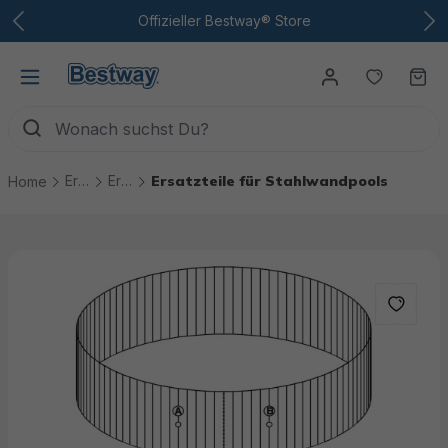
Zum Hauptinhalt
Offizieller Bestway® Store
Du hast
Wa
Ersatzteile
Ersatzteile Pools
Ersatzteile für Stahlwandpools
Home
Bildergalerie überspringen