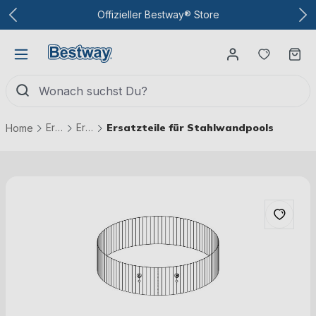
Zum Hauptinhalt
Offizieller Bestway® Store
Du hast
Wa
Ersatzteile
Ersatzteile Pools
Ersatzteile für Stahlwandpools
Home
Bildergalerie überspringen