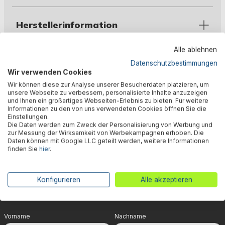
Herstellerinformation
Alle ablehnen
Datenschutzbestimmungen
Wir verwenden Cookies
Wir können diese zur Analyse unserer Besucherdaten platzieren, um
🎉 Jetzt den Newsletter
unsere Webseite zu verbessern, personalisierte Inhalte anzuzeigen
und Ihnen ein großartiges Webseiten-Erlebnis zu bieten. Für weitere
Informationen zu den von uns verwendeten Cookies öffnen Sie die
abonnieren & 5% Rabatt
Einstellungen.
Die Daten werden zum Zweck der Personalisierung von Werbung und
sichern!
zur Messung der Wirksamkeit von Werbekampagnen erhoben. Die
Daten können mit Google LLC geteilt werden, weitere Informationen
finden Sie
hier
.
Dein Vorteil wartet schon auf Dich: Mit der Anmeldung
zu unserem Newsletter erhältst Du sofort einen 5%-
Gutschein auf nicht reduzierte Ware für Deinen
Konfigurieren
Alle akzeptieren
nächsten Einkauf.
Vorname
Nachname