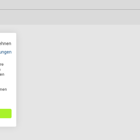
lehnen
ungen
re
n
den
nnen