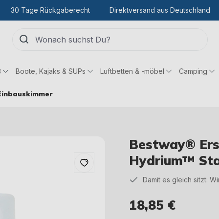
30 Tage Rückgaberecht
Direktversand aus Deutschland
ß
Boote, Kajaks & SUPs
Luftbetten & -möbel
Camping
 Einbauskimmer
Bestway® Ersa
Hydrium™ Sta
Damit es gleich sitzt: W
18,85 €
Regulärer Preis: