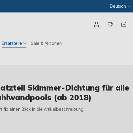
Deutsch
Du hast
Wa
Ersatzteile
Sale & Aktionen
tzteil Skimmer-Dichtung für alle
hlwandpools (ab 2018)
irf fix einen Blick in die Artikelbeschreibung