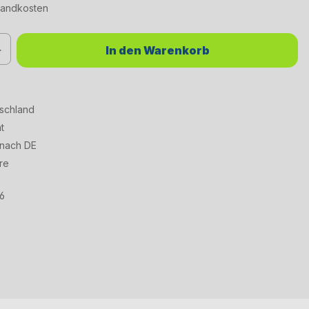
rsandkosten
chten Wert ein oder benutze die Schaltflächen um die Anzahl zu erhöhen od
In den Warenkorb
tschland
t
 nach DE
re
6