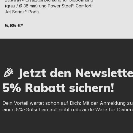
(grau / Ø 38 mm) und Power Steel™ Comfort
Jet Series™ Pools
5,85 €*
🎉 Jetzt den Newslett
5% Rabatt sichern!
Dein Vorteil wartet schon auf Dich: Mit der Anmeldung zu
einen 5%-Gutschein auf nicht reduzierte Ware für Deinen