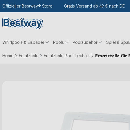
m Hauptinhalt
Zur Suche
Offizieller Bestway® Store
Zur Hauptnavigation
Gratis Versand ab 49 € nach DE
Whirlpools & Eisbäder
Pools
Poolzubehör
Spiel & Spa
Home
Ersatzteile
Ersatzteile Pool Technik
Ersatzteile für
Bildergalerie überspringen