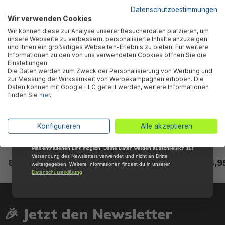
5 % RABATT
FÜR DICH
Datenschutzbestimmungen
Wir verwenden Cookies
Abonniere jetzt unseren kostenlosen
Wir können diese zur Analyse unserer Besucherdaten platzieren, um
Newsletter, verpasse keine Neuigkeiten und
unsere Webseite zu verbessern, personalisierte Inhalte anzuzeigen
Aktionen mehr und sichere Dir 5 %
und Ihnen ein großartiges Webseiten-Erlebnis zu bieten. Für weitere
Willkommensrabatt auf nicht reduzierte Ware
Informationen zu den von uns verwendeten Cookies öffnen Sie die
bei Deiner ersten Bestellung !*
Einstellungen.
Die Daten werden zum Zweck der Personalisierung von Werbung und
Email
zur Messung der Wirksamkeit von Werbekampagnen erhoben. Die
Daten können mit Google LLC geteilt werden, weitere Informationen
finden Sie
hier
.
Anmelden
Bestway® Ersatzteil-Set
Bestway® Ersatzteil
Wass
Sicherungsbolzen & Dichtung
Vertikales Poolbein (grau) für
Repar
*Mit der Anmeldung zum Newsletter stimmst du zu, regelmäßig per E-
Konfigurieren
Alle akzeptieren
(grau/je 10 Stk) Steel Pro
Steel Pro MAX™ Pool
10 St
Mail über aktuelle Angebote, Aktionen und Produktneuheiten
MAX™ Pools
305/366x76cm (bis 2019),
informiert zu werden. Die Abmeldung ist jederzeit über den in jeder E-
Mail enthaltenen Link möglich. Deine Daten werden ausschließlich zur
rund
Versendung des Newsletters verwendet und nicht an Dritte
8,85 €*
16,85 €*
4,9
weitergegeben. Weitere Informationen findest du in unserer
Datenschutzerklärung
.
🎉 Jetzt den Newsletter