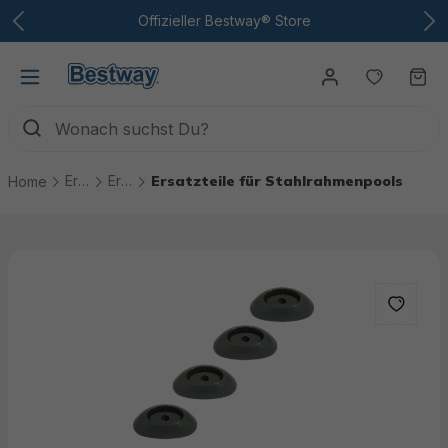
Zum Hauptinhalt
Offizieller Bestway® Store
Du hast
Wa
Ersatzteile
Ersatzteile Pools
Ersatzteile für Stahlrahmenpools
Home
Bildergalerie überspringen