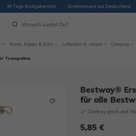
30 Tage Rückgaberecht
Direktversand aus Deutschland
ß
Boote, Kajaks & SUPs
Luftbetten & -möbel
Camping
ür Trampoline
Bestway® Ersa
für alle Best
Damit es gleich sitzt: W
5,85 €
Regulärer Preis: