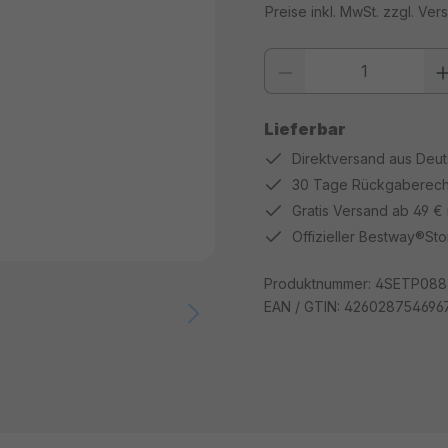
Preise inkl. MwSt. zzgl. Ve
Produkt Anzahl: Gib den gewüns
Lieferbar
Direktversand aus Deu
30 Tage Rückgaberech
Gratis Versand ab 49 €
Offizieller Bestway®Sto
Produktnummer:
4SETP088
EAN / GTIN:
426028754696