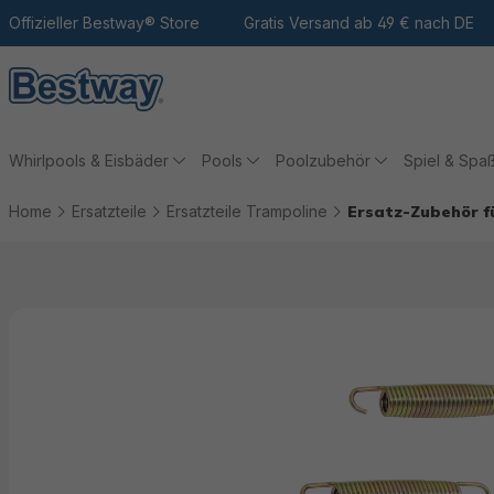
m Hauptinhalt
Zur Suche
Offizieller Bestway® Store
Zur Hauptnavigation
Gratis Versand ab 49 € nach DE
Whirlpools & Eisbäder
Pools
Poolzubehör
Spiel & Spa
Home
Ersatzteile
Ersatzteile Trampoline
Ersatz-Zubehör f
Bildergalerie überspringen