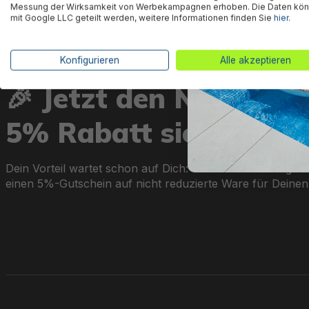
Messung der Wirksamkeit von Werbekampagnen erhoben. Die Daten kö
mit Google LLC geteilt werden, weitere Informationen finden Sie
hier
.
Konfigurieren
Alle akzeptieren
🎉 Jetzt den Newslett
5% Rabatt sichern!
Dein Vorteil wartet schon auf Dich: Mit der Anmeldung zu
einen 5%-Gutschein auf nicht reduzierte Ware für Deinen