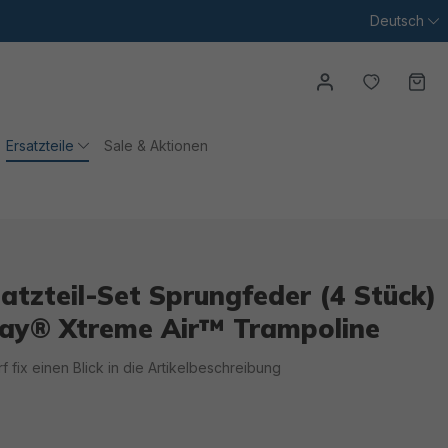
Deutsch
Du hast
Wa
Ersatzteile
Sale & Aktionen
tzteil-Set Sprungfeder (4 Stück)
way® Xtreme Air™ Trampoline
irf fix einen Blick in die Artikelbeschreibung