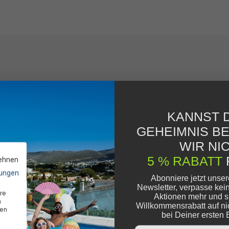
KANNST D
GEHEIMNIS B
WIR NIC
5 % RABATT
lehnen
ungen
Abonniere jetzt unse
Newsletter, verpasse kei
re
Aktionen mehr und s
n
Willkommensrabatt auf ni
den
bei Deiner ersten 
Email