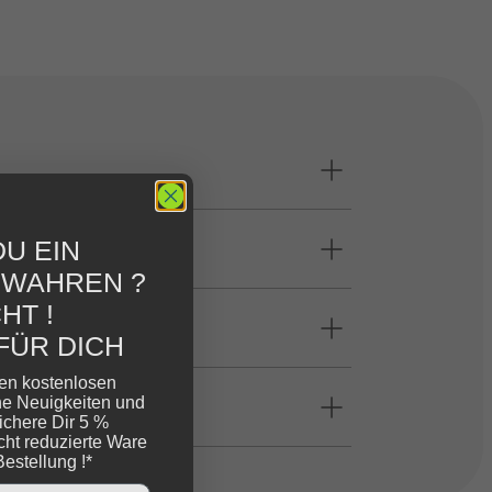
U EIN
EWAHREN ?
HT !
FÜR DICH
ren kostenlosen
ne Neuigkeiten und
ichere Dir 5 %
cht reduzierte Ware
Bestellung !*