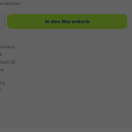
rsandkosten
chten Wert ein oder benutze die Schaltflächen um die Anzahl zu erhöhen od
In den Warenkorb
tschland
t
 nach DE
re
78
7