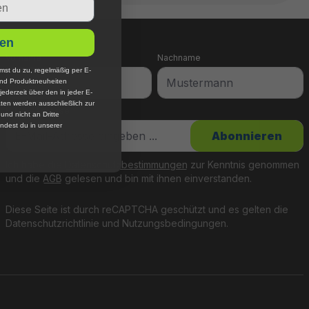
en
Vorname
Nachname
mst du zu, regelmäßig per E-
und Produktneuheiten
jederzeit über den in jeder E-
ten werden ausschließlich zur
E-Mail-Adresse
*
nd nicht an Dritte
ndest du in unserer
Abonnieren
Ich habe die
Datenschutzbestimmungen
zur Kenntnis genommen
und die
AGB
gelesen und bin mit ihnen einverstanden.
Diese Seite ist durch reCAPTCHA geschützt und es gelten die
Datenschutzrichtlinie
und
Nutzungsbedingungen
.