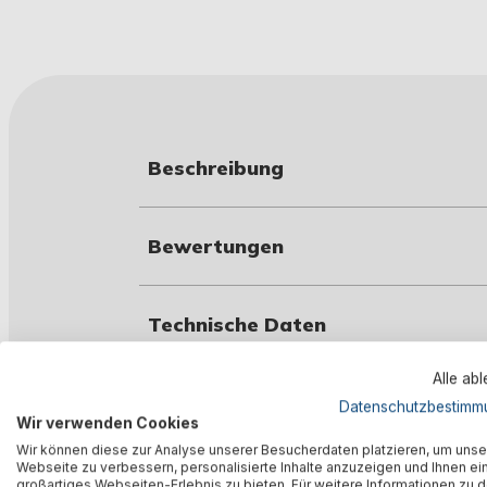
Beschreibung
Bewertungen
Technische Daten
Alle ab
Warnhinweise
Datenschutzbestimm
Wir verwenden Cookies
Wir können diese zur Analyse unserer Besucherdaten platzieren, um unse
Webseite zu verbessern, personalisierte Inhalte anzuzeigen und Ihnen ei
Herstellerinformation
großartiges Webseiten-Erlebnis zu bieten. Für weitere Informationen zu 