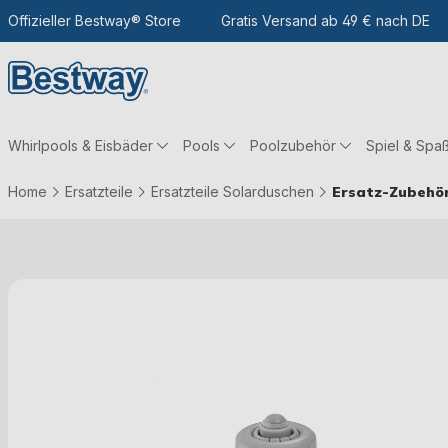
m Hauptinhalt
Zur Suche
Offizieller Bestway® Store
Zur Hauptnavigation
Gratis Versand ab 49 € nach DE
Whirlpools & Eisbäder
Pools
Poolzubehör
Spiel & Spa
Home
Ersatzteile
Ersatzteile Solarduschen
Ersatz-Zubehör
Bildergalerie überspringen