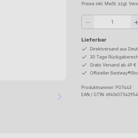
Preise inkl. MwSt. zzgl. Ve
Produkt Anzahl: Gib den gewüns
Lieferbar
Direktversand aus Deu
30 Tage Rückgaberech
Gratis Versand ab 49 €
Offizieller Bestway®Sto
Produktnummer:
P07443
EAN / GTIN:
6941607342954