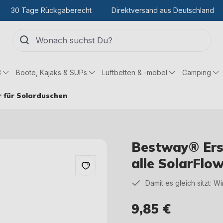
30 Tage Rückgaberecht
Direktversand aus Deutschland
ß
Boote, Kajaks & SUPs
Luftbetten & -möbel
Camping
 für Solarduschen
Bestway® Ersa
alle SolarFl
Damit es gleich sitzt: W
9,85 €
Regulärer Preis: