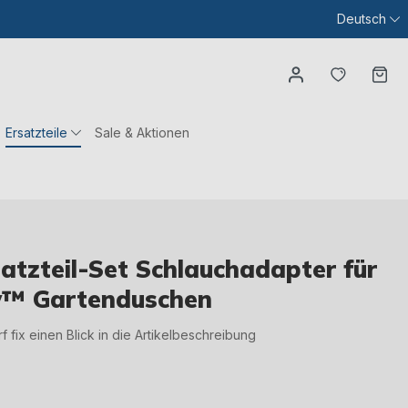
Deutsch
Du hast
Wa
Ersatzteile
Sale & Aktionen
tzteil-Set Schlauchadapter für
ow™ Gartenduschen
irf fix einen Blick in die Artikelbeschreibung