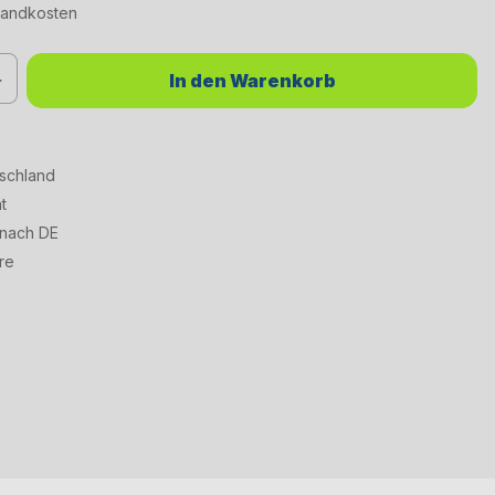
rsandkosten
chten Wert ein oder benutze die Schaltflächen um die Anzahl zu erhöhen od
In den Warenkorb
tschland
t
 nach DE
re