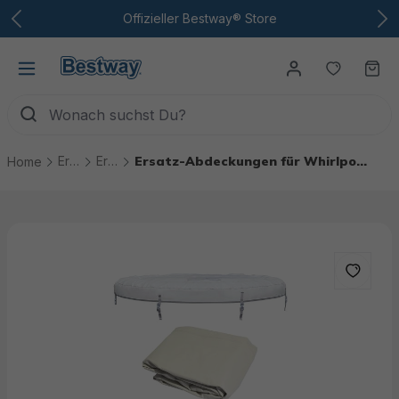
Zum Hauptinhalt
Offizieller Bestway® Store
Du hast
Wa
Ersatzteile
Ersatzteile Whirlpools
Ersatz-Abdeckungen für Whirlpools
Home
Bildergalerie überspringen