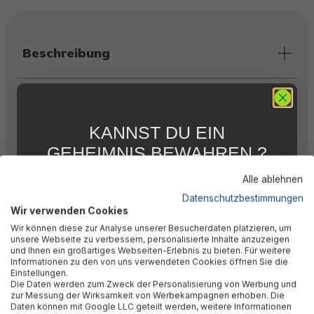
Beschreibung
Bewertungen
KANNST DU EIN
GEHEIMNIS BEWAHREN ?
Technische Daten
WIR NICHT !
Alle ablehnen
5 % RABATT
FÜR DICH
Datenschutzbestimmungen
Warnhinweise
Wir verwenden Cookies
Abonniere jetzt unseren kostenlosen
Wir können diese zur Analyse unserer Besucherdaten platzieren, um
Newsletter, verpasse keine Neuigkeiten und
unsere Webseite zu verbessern, personalisierte Inhalte anzuzeigen
Aktionen mehr und sichere Dir 5 %
und Ihnen ein großartiges Webseiten-Erlebnis zu bieten. Für weitere
Herstellerinformation
Willkommensrabatt auf nicht reduzierte Ware
Informationen zu den von uns verwendeten Cookies öffnen Sie die
bei Deiner ersten Bestellung !*
Einstellungen.
Die Daten werden zum Zweck der Personalisierung von Werbung und
Email
zur Messung der Wirksamkeit von Werbekampagnen erhoben. Die
Daten können mit Google LLC geteilt werden, weitere Informationen